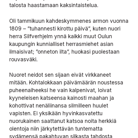
talosta haastamaan kaksintaistelua.
Oli tammikuun kahdeskymmenes armon vuonna
1809 – ”tuhannesti kirottu päivä”, kuten nuori
herra Silfverhjelm ynnä kaikki muut Oulun
kaupungin kunnialliset herrasmiehet asian
ilmaisivat; ”onneton ilta”, huokasi puolestaan
rouvasväki.
Nuoret neidot sen sijaan eivät virkkaneet
mitään. Kohtalokkaan päivämäärän noustessa
puheenaiheeksi he vain kalpenivat, loivat
kyyneleisen katseensa kainosti maahan ja
kohottivat nenäliinansa silmilleen huulet
vapisten. Ei yksikään hyvinkasvatettu
nuorukainen saattanut katsoa noita herkkiä
olentoja niin järkytettävän tuntematta
sydämensä pakahtuvan silkasta tahdosta