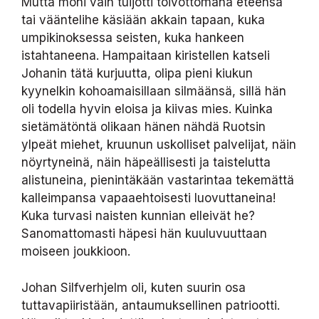
Mutta moni vain tuijotti toivottomana eteensä
tai vääntelihe käsiään akkain tapaan, kuka
umpikinoksessa seisten, kuka hankeen
istahtaneena. Hampaitaan kiristellen katseli
Johanin tätä kurjuutta, olipa pieni kiukun
kyynelkin kohoamaisillaan silmäänsä, sillä hän
oli todella hyvin eloisa ja kiivas mies. Kuinka
sietämätöntä olikaan hänen nähdä Ruotsin
ylpeät miehet, kruunun uskolliset palvelijat, näin
nöyrtyneinä, näin häpeällisesti ja taistelutta
alistuneina, pienintäkään vastarintaa tekemättä
kalleimpansa vapaaehtoisesti luovuttaneina!
Kuka turvasi naisten kunnian elleivät he?
Sanomattomasti häpesi hän kuuluvuuttaan
moiseen joukkioon.
Johan Silfverhjelm oli, kuten suurin osa
tuttavapiiristään, antaumuksellinen patriootti.