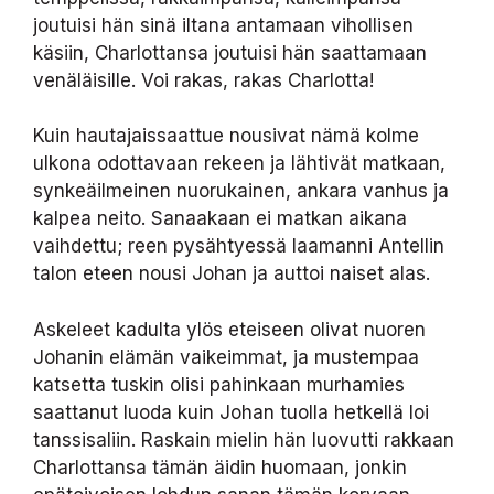
joutuisi hän sinä iltana antamaan vihollisen
käsiin, Charlottansa joutuisi hän saattamaan
venäläisille. Voi rakas, rakas Charlotta!
Kuin hautajaissaattue nousivat nämä kolme
ulkona odottavaan rekeen ja lähtivät matkaan,
synkeäilmeinen nuorukainen, ankara vanhus ja
kalpea neito. Sanaakaan ei matkan aikana
vaihdettu; reen pysähtyessä laamanni Antellin
talon eteen nousi Johan ja auttoi naiset alas.
Askeleet kadulta ylös eteiseen olivat nuoren
Johanin elämän vaikeimmat, ja mustempaa
katsetta tuskin olisi pahinkaan murhamies
saattanut luoda kuin Johan tuolla hetkellä loi
tanssisaliin. Raskain mielin hän luovutti rakkaan
Charlottansa tämän äidin huomaan, jonkin