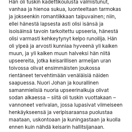
Hän oli tuskin kadettikoulusta valmistunut,
vanhaa ja hienoa sukua, luonteeltaan tarmokas
ja jokseenkin romantiikkaan taipuvainen; niin,
ellei hänestä lapsesta asti olisi isänsä ja
isoisäinsä tavoin tarkoitettu upseeria, hänestä
olisi varmasti kehkeytynyt kelpo runoilija. Hän
oli ylpeä ja arvosti kunniaa hyveenä yli kaiken
muun, ja yli kaiken muun halveksi hän niitä
upseereita, jotka keisarillisen armeijan uran
toivossa olivat ensimmäisten joukossa
rientäneet tervehtimään venäläisiä näiden
saapuessa. Nuori Johan ja kourallinen
samanmielisiä nuoria upseerinalkuja olivat
sodan alkaessa – siitä oli tuskin vuottakaan –
vannoneet verivalan, jossa lupasivat viimeiseen
henkäykseensä ja veripisaraansa puolustaa
maataan, uskontoaan ja kuningastaan ja kuolla
ennen kuin nähdä keisarin hallitsijanaan.