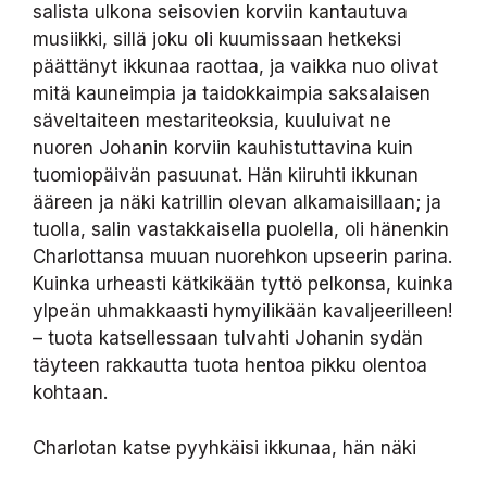
salista ulkona seisovien korviin kantautuva
musiikki, sillä joku oli kuumissaan hetkeksi
päättänyt ikkunaa raottaa, ja vaikka nuo olivat
mitä kauneimpia ja taidokkaimpia saksalaisen
säveltaiteen mestariteoksia, kuuluivat ne
nuoren Johanin korviin kauhistuttavina kuin
tuomiopäivän pasuunat. Hän kiiruhti ikkunan
ääreen ja näki katrillin olevan alkamaisillaan; ja
tuolla, salin vastakkaisella puolella, oli hänenkin
Charlottansa muuan nuorehkon upseerin parina.
Kuinka urheasti kätkikään tyttö pelkonsa, kuinka
ylpeän uhmakkaasti hymyilikään kavaljeerilleen!
– tuota katsellessaan tulvahti Johanin sydän
täyteen rakkautta tuota hentoa pikku olentoa
kohtaan.
Charlotan katse pyyhkäisi ikkunaa, hän näki
Johanin ja hänen silmissään välähti kaipaus.