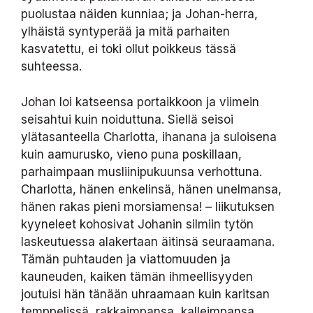
puolustaa näiden kunniaa; ja Johan-herra,
ylhäistä syntyperää ja mitä parhaiten
kasvatettu, ei toki ollut poikkeus tässä
suhteessa.
Johan loi katseensa portaikkoon ja viimein
seisahtui kuin noiduttuna. Siellä seisoi
ylätasanteella Charlotta, ihanana ja suloisena
kuin aamurusko, vieno puna poskillaan,
parhaimpaan musliinipukuunsa verhottuna.
Charlotta, hänen enkelinsä, hänen unelmansa,
hänen rakas pieni morsiamensa! – liikutuksen
kyyneleet kohosivat Johanin silmiin tytön
laskeutuessa alakertaan äitinsä seuraamana.
Tämän puhtauden ja viattomuuden ja
kauneuden, kaiken tämän ihmeellisyyden
joutuisi hän tänään uhraamaan kuin karitsan
temppelissä, rakkaimpansa, kalleimpansa