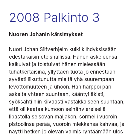
2008 Palkinto 3
Nuoren Johanin kärsimykset
Nuori Johan Silfverhjelm kulki kiihdyksissään
edestakaisin eteishallissa. Hänen askeleensa
kaikuivat ja toistuivat hänen mielessään
tuhatkertaisina, yllyttäen tuota jo ennestään
syvästi liikuttunutta mieltä yhä suurempaan
levottomuuteen ja uhoon. Hän harppoi pari
askelta yhteen suuntaan, kääntyi äkisti,
syöksähti niin kiivaasti vastakkaiseen suuntaan,
että oli kaataa kumoon seinänviereisellä
lipastolla seisovan maljakon, sormeili vuoroin
pistoolinsa perää, vuoroin miekkansa kahvaa, ja
näytti hetken jo olevan valmis ryntäämään ulos