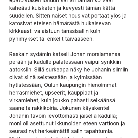
epätoivoisen lohdun sanan tämän korvaan
käheästi kuiskaten ja kevyesti tämän kättä
suudellen. Sitten naiset nousivat portaat ylös ja
katosivat eteisen hämärästä huikaisevan
kirkkaasti valaistuun tanssisaliin kuin
pyhimykset tai enkelit taivaaseen.
Raskain sydämin katseli Johan morsiamensa
perään ja kadulle palatessaan vaipui synkkiin
aatoksiin. Sillä surkeapa näky he Johanin silmiin
olivat siinä seistessään ja kylmissään
hytistessään, Oulun kaupungin hienoimmat
herrasmiehet, upseerit, kauppiaat ja
virkamiehet, kuin joukko pahasti selkäänsä
saaneita rakkikoiria. Jokunen käyskenteli
Johanin tavoin levottomasti jäisellä kadulla;
moni oli asettunut ikkunoiden eteen vartioon ja
seurasi nyt herkeämättä salin tapahtumia.