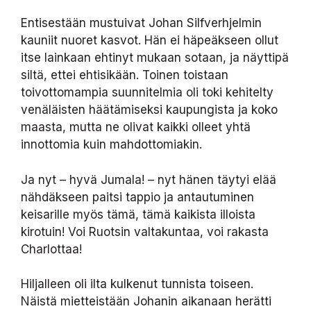
Entisestään mustuivat Johan Silfverhjelmin
kauniit nuoret kasvot. Hän ei häpeäkseen ollut
itse lainkaan ehtinyt mukaan sotaan, ja näyttipä
siltä, ettei ehtisikään. Toinen toistaan
toivottomampia suunnitelmia oli toki kehitelty
venäläisten häätämiseksi kaupungista ja koko
maasta, mutta ne olivat kaikki olleet yhtä
innottomia kuin mahdottomiakin.
Ja nyt – hyvä Jumala! – nyt hänen täytyi elää
nähdäkseen paitsi tappio ja antautuminen
keisarille myös tämä, tämä kaikista illoista
kirotuin! Voi Ruotsin valtakuntaa, voi rakasta
Charlottaa!
Hiljalleen oli ilta kulkenut tunnista toiseen.
Näistä mietteistään Johanin aikanaan herätti