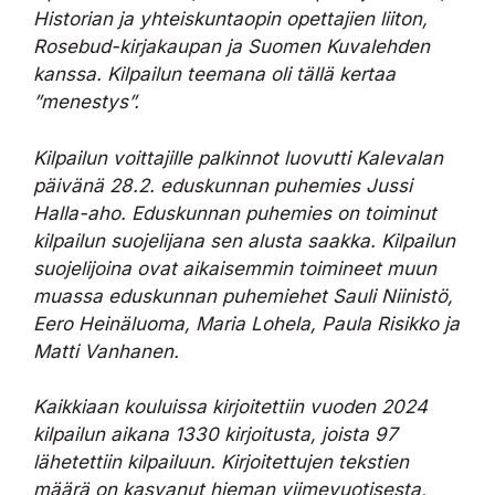
Historian ja yhteiskuntaopin opettajien liiton,
Rosebud-kirjakaupan ja Suomen Kuvalehden
kanssa. Kilpailun teemana oli tällä kertaa
”menestys”.
Kilpailun voittajille palkinnot luovutti Kalevalan
päivänä 28.2. eduskunnan puhemies Jussi
Halla-aho. Eduskunnan puhemies on toiminut
kilpailun suojelijana sen alusta saakka. Kilpailun
suojelijoina ovat aikaisemmin toimineet muun
muassa eduskunnan puhemiehet Sauli Niinistö,
Eero Heinäluoma, Maria Lohela, Paula Risikko ja
Matti Vanhanen.
Kaikkiaan kouluissa kirjoitettiin vuoden 2024
kilpailun aikana 1330 kirjoitusta, joista 97
lähetettiin kilpailuun. Kirjoitettujen tekstien
määrä on kasvanut hieman viimevuotisesta,