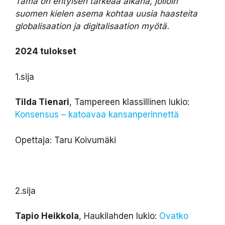
Tämä on erityisen tärkeää aikana, jolloin
suomen kielen asema kohtaa uusia haasteita
globalisaation ja digitalisaation myötä.
2024 tulokset
1.sija
Tilda Tienari
, Tampereen klassillinen lukio:
Konsensus – katoavaa kansanperinnettä
Opettaja: Taru Koivumäki
2.sija
Tapio Heikkola
, Haukilahden lukio:
Ovatko