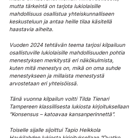
mutta tärkeintä on tarjota lukiolaisille
mahdollisuus osallistua yhteiskunnalliseen
keskusteluun ja antaa heille tilaa käsitellä
haastavia aiheita.
Vuoden 2024 tehtävän teema tarjosi kilpailuun
osallistuville lukiolaisille mahdollisuuden pohtia
menestyksen merkitystä eri näkökulmista,
kuten mitä menestys on, mikä on oma suhde
menestykseen ja millaista menestystä
arvostetaan eri yhteisöissä.
Tänä vuonna kilpailun voitti Tilda Tienari
Tampereen klassillisesta lukiosta kirjoituksellaan
”Konsensus – katoavaa kansanperinnettä”.
Toiselle sijalle sijoittui Tapio Heikkola
Haukilahden lukiosta kirjoituksellaan ”Ovatko