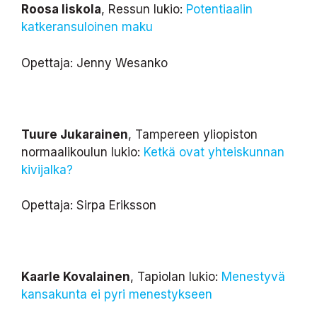
Roosa Iiskola
, Ressun lukio:
Potentiaalin
katkeransuloinen maku
Opettaja: Jenny Wesanko
Tuure Jukarainen
, Tampereen yliopiston
normaalikoulun lukio:
Ketkä ovat yhteiskunnan
kivijalka?
Opettaja: Sirpa Eriksson
Kaarle Kovalainen
, Tapiolan lukio:
Menestyvä
kansakunta ei pyri menestykseen