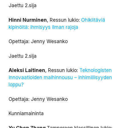
Jaettu 2.sija
Hinni Nurminen
, Ressun lukio:
Ohikiitäviä
kipinöitä: ihmisyys ilman rajoja
Opettaja: Jenny Wesanko
Jaettu 2.sija
Aleksi Laitinen
, Ressun lukio:
Teknologisten
innovaatioiden maihinnousu – inhimillisyyden
loppu?
Opettaja: Jenny Wesanko
Kunniamaininta
Yu Chen Zhang
,Tampereen klassillinen lukio: