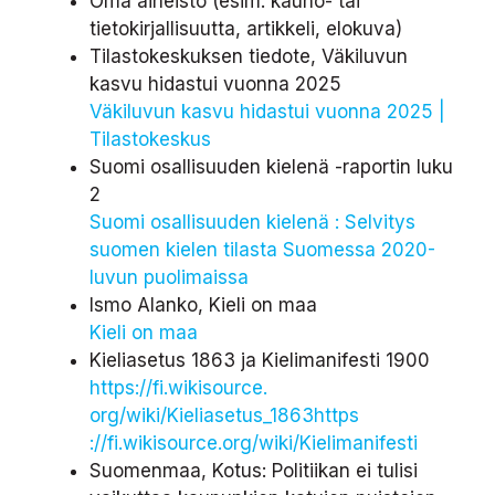
Oma aineisto (esim. kauno- tai
tietokirjallisuutta, artikkeli, elokuva)
Tilastokeskuksen tiedote, Väkiluvun
kasvu hidastui vuonna 2025
Väkiluvun kasvu hidastui vuonna 2025 |
Tilastokeskus
Suomi osallisuuden kielenä -raportin luku
2
Suomi osallisuuden kielenä : Selvitys
suomen kielen tilasta Suomessa 2020-
luvun puolimaissa
Ismo Alanko, Kieli on maa
Kieli on maa
Kieliasetus 1863 ja Kielimanifesti 1900
https://fi.wikisource.
org/wiki/Kieliasetus_1863
https
://fi.wikisource.org/wiki/
Kielimanifesti
Suomenmaa, Kotus: Politiikan ei tulisi