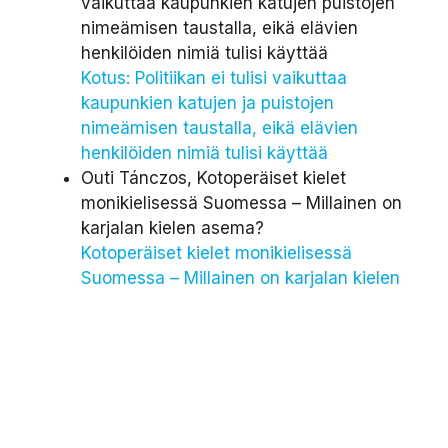
vaikuttaa kaupunkien katujen puistojen
nimeämisen taustalla, eikä elävien
henkilöiden nimiä tulisi käyttää
Kotus: Politiikan ei tulisi vaikuttaa
kaupunkien katujen ja puistojen
nimeämisen taustalla, eikä elävien
henkilöiden nimiä tulisi käyttää
Outi Tánczos, Kotoperäiset kielet
monikielisessä Suomessa – Millainen on
karjalan kielen asema?
Kotoperäiset kielet monikielisessä
Suomessa – Millainen on karjalan kielen
asema? | Tieteessä tapahtuu
Justimus, Finglish
K1, J5: Finglish | Justimus esittää: Suomi,
missä menet? | Yle Areena
Päivi Leppänen, Murre ei ole mainoksissa
enää riski – “Et sä mittää viinil tulis?”