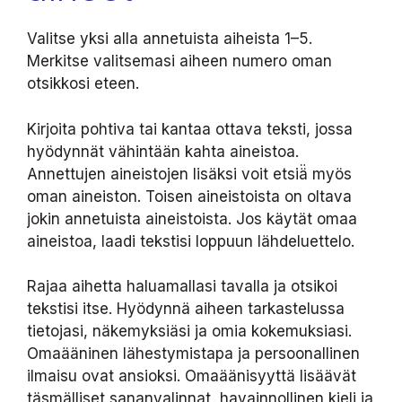
Valitse yksi alla annetuista aiheista 1–5.
Merkitse valitsemasi aiheen numero oman
otsikkosi eteen.
Kirjoita pohtiva tai kantaa ottava teksti, jossa
hyödynnät vähintään kahta aineistoa.
Annettujen aineistojen lisäksi voit etsiä̈ myös
oman aineiston. Toisen aineistoista on oltava
jokin annetuista aineistoista. Jos käytät omaa
aineistoa, laadi tekstisi loppuun lähdeluettelo.
Rajaa aihetta haluamallasi tavalla ja otsikoi
tekstisi itse. Hyödynnä aiheen tarkastelussa
tietojasi, näkemyksiäsi ja omia kokemuksiasi.
Omaääninen lähestymistapa ja persoonallinen
ilmaisu ovat ansioksi. Omaäänisyyttä lisäävät
täsmälliset sananvalinnat, havainnollinen kieli ja