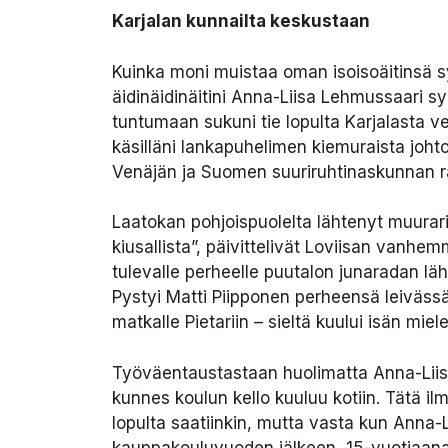
Karjalan kunnailta keskustaan
Kuinka moni muistaa oman isoisoäitinsä 
äidinäidinäitini Anna-Liisa Lehmussaari sy
tuntumaan sukuni tie lopulta Karjalasta ve
käsilläni lankapuhelimen kiemuraista joht
Venäjän ja Suomen suuriruhtinaskunnan r
Laatokan pohjoispuolelta lähtenyt muurari 
kiusallista”, päivittelivät Loviisan vanhem
tulevalle perheelle puutalon junaradan lähe
Pystyi Matti Piipponen perheensä leiväss
matkalle Pietariin – sieltä kuului isän miel
Työväentaustastaan huolimatta Anna-Liisan
kunnes koulun kello kuuluu kotiin. Tätä i
lopulta saatiinkin, mutta vasta kun Anna-L
kauppakouluvuoden jälkeen, 15-vuotiaana, 