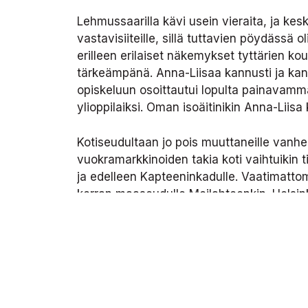
Lehmussaarilla kävi usein vieraita, ja kes
vastavisiiteille, sillä tuttavien pöydässä 
erilleen erilaiset näkemykset tyttärien kou
tärkeämpänä. Anna-Liisaa kannusti ja kan
opiskeluun osoittautui lopulta painavammak
ylioppilaiksi. Oman isoäitinikin Anna-Liisa 
Kotiseudultaan jo pois muuttaneille vanh
vuokramarkkinoiden takia koti vaihtuikin 
ja edelleen Kapteeninkadulle. Vaatimattom
kerran maaseudulle Meilahteenkin. Helsink
olla vaatimaton ja luotti siihen, että aina
Anna-Liisalle kotikaupunki, siinä missä Ka
kannettavanaan: minun Mummani syntyi pal
Vanhoilla päivillään Anna-Liisa ja Jalmari
jälkeen pohdiskelemaan elämää. Anna-Liisa