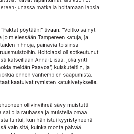
ampereen-junassa matkalla hoitamaan lapsia
”Faktat pöytään!” tivaan. ”Voitko sä nyt
aa jo mielessään Tampereen katuja, ja
taiden hihnoja, painavia toisiinsa
uusmuistoihin. Hoitolapsi oli sotkeutunut
ti katseillaan Anna-Liisaa, joka yritti
oida meidän Paavoa”, kuiskuteltiin, ja
 ja ruokkia ennen vanhempien saapumista.
attaat kaatuivat rymisten katukivetykselle.
ehuoneen oliivinvihreä sävy muistutti
a sai olla rauhassa ja muistella omaa
sta tuntui, kun hän istui kyyristyneenä
yssä vain sitä, kuinka monta päivää