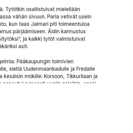
. Tytötkin osallistuivat mielellään
inassa vähän sivuun. Paria vetivät usein
hto, kun taas Jalmari piti toimeentuloa
tamus pärjäämiseen. Äidin kannustus
ytöksi”, ja kaikki tytöt valmistuivat
käriksi asti.
gelmia. Pääkaupungin toimivien
lle, sieltä Uudenmaankadulle ja Fredalle
 kesäisin mökille: Korsoon, Tikkurilaan ja
 sopeutui nopeasti uusiin asioihin, osasi
 Aikojen saatossa Helsingistä muodostui
ei ollut enää samaa kaipuun taakkaa
ikin usein meni vierailulle koulupäivän
n”, kuten tätini luonnehti, hyvin