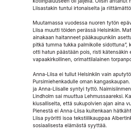
kotiinpaluuseen oli jäljellä. Olisin antan
Liisastakin tuntui irtonaiselta ja riittämä
Muutamassa vuodessa nuoren tytön epävarm
Liisa muutti töiden perässä Helsinkiin. Ma
ainakaan haitanneet pääkaupunkiin asettumi
pitkä tumma tukka palmikolle sidottuna”, 
otti hatun päästään pois, risti kätensäkin
vapaakirkollinen, orimattilalainen torpanp
Anna-Liisa ei tullut Helsinkiin vain aputyt
Pursimiehenkadulle oman kangaskaupan. Ann
ja Anna-Liisalle syntyi tyttö. Naimisiinm
Lindholm sai muuttua Lehmussaareksi. Kah
kiusalliselta, että sukupolvien ajan aina v
Pienestä ei Anna-Liisa kuitenkaan hätkähtä
Liisa pyöritti isoa tekstiilikauppaa Albert
sosiaalisesta elämästä syyttää.