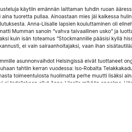
kusteluja käytiin emännän laittaman tuhdin ruoan ääressä
oli aina tuoretta pullaa. Ainoastaan mies jäi kaikessa hul
lutuksesta. Anna-Liisalle lapsien kouluttaminen oli eline
natti Mumman sanoin ”vahva taivaallinen usko” ja luot
si kuin isän toteamus ”Stockmannille pääsisi kyllä hissit
kannusti, ei vain sairaanhoitajaksi, vaan ihan sisätautilää
emmille asunnonvaihdot Helsingissä eivät tuottaneet on
tiuhaan tahtiin kerran vuodessa: Iso-Robalta Telakkakadu
asta toimeentulosta huolimatta perhe muutti lisäksi aina
i ei todellakaan ollut Anna-Liisalle mikään ongelma. Hän
 löytyy hyviä vieraitakin ihmisiä, jotka tahtovat auttaa.
rjala säilyi aina kotiseutuna. Seuraavalla sukupolvella 
jasjalkaiseksi stadilaiseksi.
 muuttivat Ulvilankadulle Munkkivuoreen. Sinne oma äitin
 oli hyvä keskustelukumppani, ”henkisesti avarakatseine