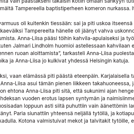
ut mitä vain päästäkseni takaisin kotiin omaan sänkyyn t
ttömältä Tampereella baptistiperheen komeron nurkassa. Itk
uus oli kuitenkin tiessään: sai ja piti uskoa itseens
tkaeväiksi Tampereelta hänelle oli jäänyt vahva uskonnoll
sta. Anna-Liisa pääsi töihin kahvila-apulaiseksi ja työs
kuten Jalmari Lindholm huomioi astellessaan kahvilaan en
 ennen ruoan aloittamista”, tarkasteli Anna-Liisa puoles
oika ja Anna-Liisa jo kulkivat yhdessä Helsingin katuja.
öksi, vaan elämässä piti päästä eteenpäin. Karjalaisella 
a-Liisa asui tämän pienen liikkeen takahuoneessa, ja pia
enon ehtona Anna-Liisa piti sitä, että sukunimi ajan he
deksan vuoden erotus lapsen syntymän ja naimisiinmenon
uosisadan loppuun asti siitä puhuttiin vain äänettömin lau
nyt. Paria siunattiin yhteensä neljällä tytöllä, ja koti
inkadulla. Kotona valmistuivat mekot ja talvitakit tytöill