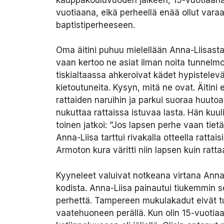
vuotiaana, eikä perheellä enää ollut vara
baptistiperheeseen.
Oma äitini puhuu mielellään Anna-Liisasta
vaan kertoo ne asiat ilman noita tunnelmoi
tiskialtaassa ahkeroivat kädet hypistelevä
kietoutuneita. Kysyn, mitä ne ovat. Äitin
rattaiden naruihin ja parkui suoraa huutoa.
nukuttaa rattaissa istuvaa lasta. Hän kuul
toinen jatkoi: ”Jos lapsen perhe vaan tietä
Anna-Liisa tarttui rivakalla otteella ratta
Armoton kura väritti niin lapsen kuin ratta
Kyyneleet valuivat notkeana virtana Anna-L
kodista. Anna-Liisa painautui tiukemmin se
perhettä. Tampereen mukulakadut eivät tun
vaatehuoneen perällä. Kun olin 15-vuotiaan