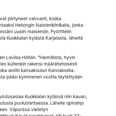
t piirtyneet vahvasti, koska
taaksi Helsingin Naistenklinikalla, jonka
essäni uusiin maisemiin. Pyörittelin
tä Kuokkalan kylästä Karjalasta, läheltä
n Loviisa Höltän. ”Harmillista, hyvin
Mies kuitenkin rakensi määrätietoisesti
 joka aloitti kansakoulun Kannaksella.
sesta pääsi kymmenen vuotta täytettyään
oulutusasiaa Kuokkalan kylässä niin kauan,
lutusta puolustettaessa. Lähelle opinahjo
een. Viipurissa vietetyn
ttivat ikävät tapahtumat: äiti kuoli 37-