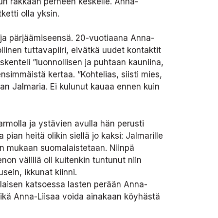
utun rakkaan perheen keskelle. Anna-
etti olla yksin.
ä ja pärjäämiseensä. 20-vuotiaana Anna-
inen tuttavapiiri, eivätkä uudet kontaktit
kenteli ”luonnollisen ja puhtaan kauniina,
simmäistä kertaa. ”Kohtelias, siisti mies,
taan Jalmaria. Ei kulunut kauaa ennen kuin
tarmolla ja ystävien avulla hän perusti
n heitä olikin siellä jo kaksi: Jalmarille
ngen mukaan suomalaistetaan. Niinpä
 välillä oli kuitenkin tuntunut niin
sein, ikkunat kiinni.
apulaisen katsoessa lasten perään Anna-
e, eikä Anna-Liisaa voida ainakaan köyhästä