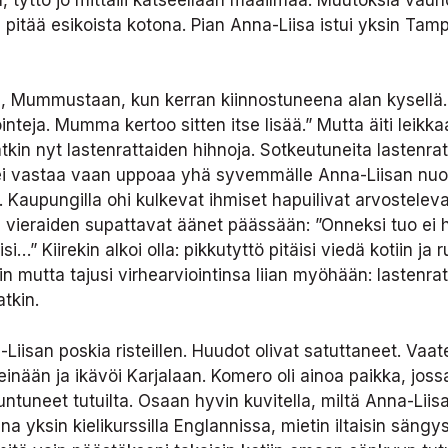
a pitää esikoista kotona. Pian Anna-Liisa istui yksin T
, Mummustaan, kun kerran kiinnostuneena alan kysellä. 
nteja. Mumma kertoo sitten itse lisää.” Mutta äiti leikk
tkin nyt lastenrattaiden hihnoja. Sotkeutuneita lastenrat
i ei vastaa vaan uppoaa yhä syvemmälle Anna-Liisan nuor
 Kaupungilla ohi kulkevat ihmiset hapuilivat arvostelevas
i vieraiden supattavat äänet päässään: ”Onneksi tuo ei h
isi…” Kiirekin alkoi olla: pikkutyttö pitäisi viedä kotiin
isiin mutta tajusi virhearviointinsa liian myöhään: lastenr
atkin.
iisan poskia risteillen. Huudot olivat satuttaneet. Vaat
inään ja ikävöi Karjalaan. Komero oli ainoa paikka, joss
tuneet tutuilta. Osaan hyvin kuvitella, miltä Anna-Liisa
a yksin kielikurssilla Englannissa, mietin iltaisin säng