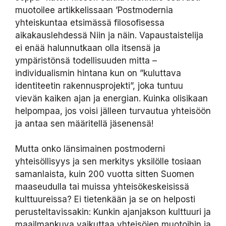
muotoilee artikkelissaan ’Postmodernia
yhteiskuntaa etsimässä filosofisessa
aikakauslehdessä Niin ja näin. Vapaustaistelija
ei enää halunnutkaan olla itsensä ja
ympäristönsä todellisuuden mitta –
individualismin hintana kun on ”kuluttava
identiteetin rakennusprojekti”, joka tuntuu
vievän kaiken ajan ja energian. Kuinka olisikaan
helpompaa, jos voisi jälleen turvautua yhteisöön
ja antaa sen määritellä jäsenensä!
Mutta onko länsimainen postmoderni
yhteisöllisyys ja sen merkitys yksilölle tosiaan
samanlaista, kuin 200 vuotta sitten Suomen
maaseudulla tai muissa yhteisökeskeisissä
kulttuureissa? Ei tietenkään ja se on helposti
perusteltavissakin: Kunkin ajanjakson kulttuuri ja
maailmankuva vaikuttaa yhteisöjen muotoihin ja