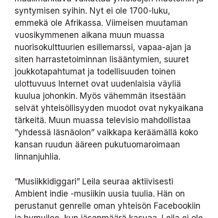
syntymisen syihin. Nyt ei ole 1700-luku,
emmekä ole Afrikassa. Viimeisen muutaman
vuosikymmenen aikana muun muassa
nuorisokulttuurien esillemarssi, vapaa-ajan ja
siten harrastetoiminnan lisääntymien, suuret
joukkotapahtumat ja todellisuuden toinen
ulottuvuus Internet ovat uudenlaisia väyliä
kuulua johonkin. Myös vähemmän itsestään
selvät yhteisöllisyyden muodot ovat nykyaikana
tärkeitä. Muun muassa televisio mahdollistaa
”yhdessä läsnäolon” vaikkapa keräämällä koko
kansan ruudun ääreen pukutuomaroimaan
linnanjuhlia.
”Musiikkidiggari” Leila seuraa aktiivisesti
Ambient indie -musiikin uusia tuulia. Hän on
perustanut genrelle oman yhteisön Facebookiin
ja hymyilee, kun jäsenmäärä kasvaa. Leila ei ole