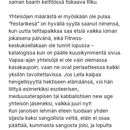
saman baarin keittiössä tiskaava Riku.
Yhteisöjen määrästä ei myöskään ole pulaa.
”Festarikesä” on hyvällä syyllä saanut nimensä,
kun uutta telttapaikkaa saa etsiä vaikka loman
jokaisena päivänä, eikä Fitness-
keskuksellakaan ole tunnit lopussa –
katalogissa kun on päälle kuusikymmentä sivua.
Vapaa-ajan yhteisöjä ei ole vain olemassa
kasakaupoin, vaan ne ovat periaatteessa kaikki
yksilön tavoitettavissa. Jos Leila kaipaa
hengellisyyttä hektiseen elämäänsä, voi hän
liittyä esimerkiksi esoteerisen,
meduusaterapisen tai kabbalistisen new age
yhteisön jäseneksi, vaikka juuri nyt!
Kun janoisen lehmän eteen tuodaan yhden
sijasta kaksi sangollista vettä, eläin ei osaa
päättää, kummasta sangosta joisi, ja lopulta