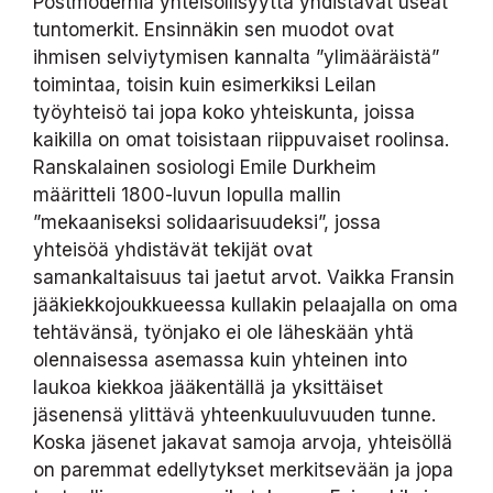
Postmodernia yhteisöllisyyttä yhdistävät useat
tuntomerkit. Ensinnäkin sen muodot ovat
ihmisen selviytymisen kannalta ”ylimääräistä”
toimintaa, toisin kuin esimerkiksi Leilan
työyhteisö tai jopa koko yhteiskunta, joissa
kaikilla on omat toisistaan riippuvaiset roolinsa.
Ranskalainen sosiologi Emile Durkheim
määritteli 1800-luvun lopulla mallin
”mekaaniseksi solidaarisuudeksi”, jossa
yhteisöä yhdistävät tekijät ovat
samankaltaisuus tai jaetut arvot. Vaikka Fransin
jääkiekkojoukkueessa kullakin pelaajalla on oma
tehtävänsä, työnjako ei ole läheskään yhtä
olennaisessa asemassa kuin yhteinen into
laukoa kiekkoa jääkentällä ja yksittäiset
jäsenensä ylittävä yhteenkuuluvuuden tunne.
Koska jäsenet jakavat samoja arvoja, yhteisöllä
on paremmat edellytykset merkitsevään ja jopa