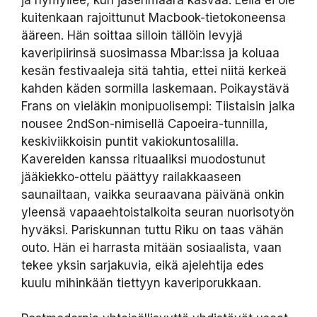
kuitenkaan rajoittunut Macbook-tietokoneensa
ääreen. Hän soittaa silloin tällöin levyjä
kaveripiirinsä suosimassa Mbar:issa ja koluaa
kesän festivaaleja sitä tahtia, ettei niitä kerkeä
kahden käden sormilla laskemaan. Poikaystävä
Frans on vieläkin monipuolisempi: Tiistaisin jalka
nousee 2ndSon-nimisellä Capoeira-tunnilla,
keskiviikkoisin puntit vakiokuntosalilla.
Kavereiden kanssa rituaaliksi muodostunut
jääkiekko-ottelu päättyy railakkaaseen
saunailtaan, vaikka seuraavana päivänä onkin
yleensä vapaaehtoistalkoita seuran nuorisotyön
hyväksi. Pariskunnan tuttu Riku on taas vähän
outo. Hän ei harrasta mitään sosiaalista, vaan
tekee yksin sarjakuvia, eikä ajelehtija edes
kuulu mihinkään tiettyyn kaveriporukkaan.