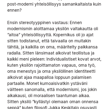
post-moderni yhteisöllisyys samankaltaista kuin
ennen?
Ensin stereotyyppinen vastaus: Ennen
modernismin aloittamaa yksilön valtakautta oli
”aitoa” yhteisöllisyyttä. Kopernikus oli jo ajat
sitten todistanut, että taivaalla on muitakin
tähtiä, ja kaikilla on oma, määritelty paikkansa
radalla. Sitten länsimaat alkoivat teollistua ja
kaikki meni pieleen: Individualistiset kovat arvot,
kuten yksilön rajoittamaton vapaus, oma työ,
oma menestys ja oma yksilöllinen identiteetti
alkoivat ajaa maapalloa loppuun palamisen
partaalle. Monet kumoaisivatkin ystäväni
väitteen sanomalla, että modernismi, jos jokin
aikakausi, oli moraalisen taantuman aikaa.
Sitten yksilö ”kyllästyi olemaan oman onnensa
seppä” kuten filosofi Jukka Keskitalo osuvasti