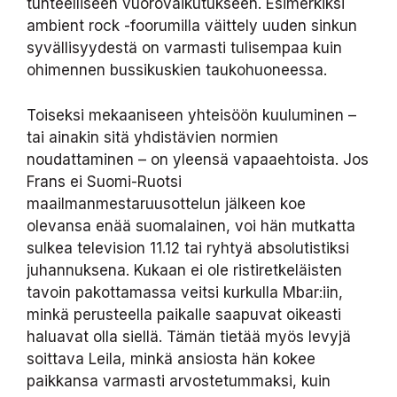
tunteelliseen vuorovaikutukseen. Esimerkiksi
ambient rock -foorumilla väittely uuden sinkun
syvällisyydestä on varmasti tulisempaa kuin
ohimennen bussikuskien taukohuoneessa.
Toiseksi mekaaniseen yhteisöön kuuluminen –
tai ainakin sitä yhdistävien normien
noudattaminen – on yleensä vapaaehtoista. Jos
Frans ei Suomi-Ruotsi
maailmanmestaruusottelun jälkeen koe
olevansa enää suomalainen, voi hän mutkatta
sulkea television 11.12 tai ryhtyä absolutistiksi
juhannuksena. Kukaan ei ole ristiretkeläisten
tavoin pakottamassa veitsi kurkulla Mbar:iin,
minkä perusteella paikalle saapuvat oikeasti
haluavat olla siellä. Tämän tietää myös levyjä
soittava Leila, minkä ansiosta hän kokee
paikkansa varmasti arvostetummaksi, kuin