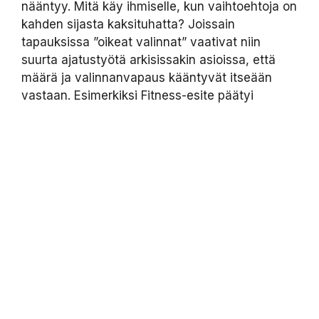
nääntyy. Mitä käy ihmiselle, kun vaihtoehtoja on
kahden sijasta kaksituhatta? Joissain
tapauksissa ”oikeat valinnat” vaativat niin
suurta ajatustyötä arkisissakin asioissa, että
määrä ja valinnanvapaus kääntyvät itseään
vastaan. Esimerkiksi Fitness-esite päätyi
ystäväni toimesta paperinkeräykseen ja käteen
jäivät uuden kuntoiluyhteisön sijaan
turhautuminen ja ahdistus.
Kolmanneksi yksilö tietää, ettei missään
yhteisössä tarvitse olla kuunkiertoakaan
pidempään, jos ei siltä tunnu, eikä hän
välttämättä näe vaivaa muodosta vahvaa
tunnesidettä ryhmään. Kun kaikkia jäseniä
vaivaa sama asenne, tuloksena on toistensa
silmien ohi katsovia opportunisteja. Vaikka
nettikeskustelu leimuaisi hetken liekeissä,