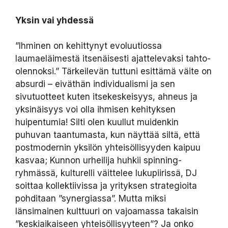
Yksin vai yhdessä
”Ihminen on kehittynyt evoluutiossa
laumaeläimestä itsenäisesti ajattelevaksi tahto-
olennoksi.” Tärkeilevän tuttuni esittämä väite on
absurdi – eiväthän individualismi ja sen
sivutuotteet kuten itsekeskeisyys, ahneus ja
yksinäisyys voi olla ihmisen kehityksen
huipentumia! Silti olen kuullut muidenkin
puhuvan taantumasta, kun näyttää siltä, että
postmodernin yksilön yhteisöllisyyden kaipuu
kasvaa; Kunnon urheilija huhkii spinning-
ryhmässä, kulturelli väittelee lukupiirissä, DJ
soittaa kollektiivissa ja yrityksen strategioita
pohditaan ”synergiassa”. Mutta miksi
länsimainen kulttuuri on vajoamassa takaisin
”keskiaikaiseen yhteisöllisyyteen”? Ja onko