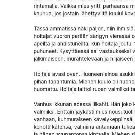
rintamalla. Vaikka mies yritti parhaansa 
kauhua, jos jostain lähettyviltä kuului ko
Tässä ammatissa näki paljon, niin ihmisiä,
hoitajat vuoron perään sängyn vieressä ole
apeilta ja ahdistuneilta, kun hoitaja joutu
puhuneet. Kysyttäessä sai vastaukseksi v
jälkimäiseen, murahtelevaan ja hiljaiseen
Hoitaja avasi oven. Huoneen ainoa asukki i
pihan tapahtumia. Miehen kuulo oli huono, 
huomattu. Hoitaja laittoi ruoan valmiiksi t
Vanhus ikkunan edessä Iiikahti. Hän joko kuu
valmiiksi. Erittäin jäykästi mies nousi tuo
vanhaan, kuhmuraiseen kävelykeppiinsä. 
kohotti kätensä, valmiina antamaan tukea. 
ja hänen avunantonsa kintaalla. Miehen si