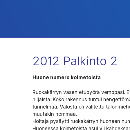
2012 Palkinto 2
Huone numero kolmetoista
Ruokakärryn vasen etupyörä vemppasi. Etup
hiljaista. Koko rakennus tuntui hengettömä
tunnelmaa. Valosta oli valitettu talonmiehel
muutakin hommaa.
Hoitaja pysäytti ruokakärryn huoneen nume
Huoneessa kolmetoista asui yli kahdeksan