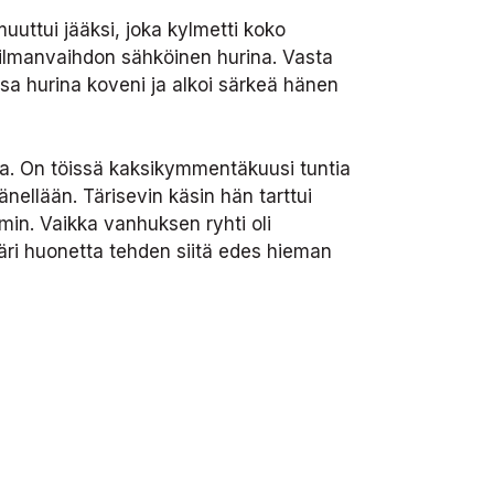
uuttui jääksi, joka kylmetti koko
i ilmanvaihdon sähköinen hurina. Vasta
ssa hurina koveni ja alkoi särkeä hänen
ia. On töissä kaksikymmentäkuusi tuntia
nellään. Tärisevin käsin hän tarttui
min. Vaikka vanhuksen ryhti oli
äri huonetta tehden siitä edes hieman
 kavereita”, vanhus sanoi. Äänestä kumpusi
iten lohduttaa. Ja vaikka hän olisikin
 kokonaisena ulos.
ti tarkoittaen, ettei kaivannut säällä. Hän