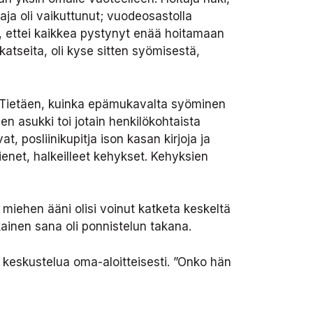
taja oli vaikuttunut; vuodeosastolla
n, ettei kaikkea pystynyt enää hoitamaan
katseita, oli kyse sitten syömisestä,
n. Tietäen, kuinka epämukavalta syöminen
n asukki toi jotain henkilökohtaista
 posliinikupitja ison kasan kirjoja ja
pienet, halkeilleet kehykset. Kehyksien
n miehen ääni olisi voinut katketa keskeltä
okainen sana oli ponnistelun takana.
 keskustelua oma-aloitteisesti. ”Onko hän