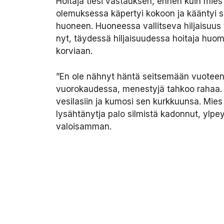
Hoitaja tiesi vastauksen, ennen kuin mie
olemuksessa käpertyi kokoon ja kääntyi sis
huoneen. Huoneessa vallitseva hiljaisuus t
nyt, täydessä hiljaisuudessa hoitaja huom
korviaan.
”En ole nähnyt häntä seitsemään vuoteen.
vuorokaudessa, menestyjä tahkoo rahaa. Ahk
vesilasiin ja kumosi sen kurkkuunsa. Mies
Iysähtänytja palo silmistä kadonnut, ylp
valoisamman.
”Eivätkö he ole käyneet Suomessa seitse
”Käyvät toki, kaksi kertaa vuodessa. On va
läpi apeus ja suru, vaikka vanhus yritti sel
tiennyt, sanat olisivat takertuneet kurkku
”Haluatko, että soitan pojallesi?” hoitaja 