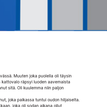
ässä. Muuten joka puolella oli täysin
än kattovalo räpsyi Iuoden aavemaista
annut sitä. Oli kuulemma niin paljon
t, joka paikassa tuntui oudon hiljaiselta.
aan, joka oli sodan aikana ollut