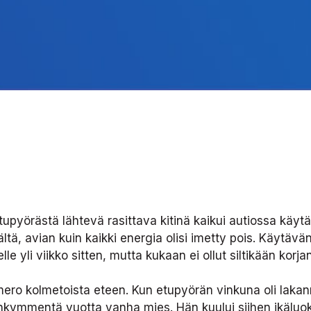
yörästä lähtevä rasittava kitinä kaikui autiossa käytäv
ltä, avian kuin kaikki energia olisi imetty pois. Käytäv
le yli viikko sitten, mutta kukaan ei ollut siltikään korj
ro kolmetoista eteen. Kun etupyörän vinkuna oli lakannu
kymmentä vuotta vanha mies. Hän kuului siihen ikäluokk