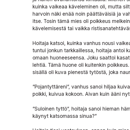
kuinka vaikeaa käveleminen oli, mutta silti
harvoin näki enää noin päättäväisiä ja va
itse. Tosin tämä mies oli poikkeus melkein
kävelemisestä tai vaikka ristisanatehtävä
Hoitaja katsoi, kuinka vanhus nousi vaike
tuntui jonkun tarkkaillessa, hoitaja antoi
omaan huoneeseensa. Joku saattoi kasata p
lehtiä. Tämä huone oli kuitenkin poikkeus.
sisällä oli kuva pienestä tytöstä, joka n
”Pojantyttäreni”, vanhus sanoi hiljaa kuiv
poikki, kuivua kokoon. Aivan kuin ääni nyt 
”Suloinen tyttö”, hoitaja sanoi hieman h
käynyt katsomassa sinua?”