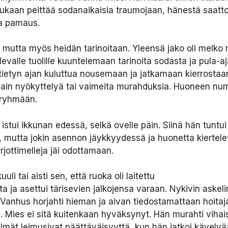
mukaan peittää sodanaikaisia traumojaan, hänestä saatto
va pamaus.
 mutta myös heidän tarinoitaan. Yleensä jako oli melko mu
valle tuolille kuuntelemaan tarinoita sodasta ja pula-aja
i tietyn ajan kuluttua nousemaan ja jatkamaan kierrostaan.
ain nyökyttelyä tai vaimeita murahduksia. Huoneen num
 ryhmään.
stui ikkunan edessä, selkä ovelle päin. Siinä hän tuntui 
mutta jokin asennon jäykkyydessä ja huonetta kierteleväs
arjottimelleja jäi odottamaan.
li tai aisti sen, että ruoka oli laitettu
lilta ja asettui tärisevien jalkojensa varaan. Nykivin aske
Vanhus horjahti hieman ja aivan tiedostamattaan hoita
Mies ei sitä kuitenkaan hyväksynyt. Hän murahti vihaises
lmät Ieimusivat päättäväisyyttä, kun hän jatkoi kävelyää