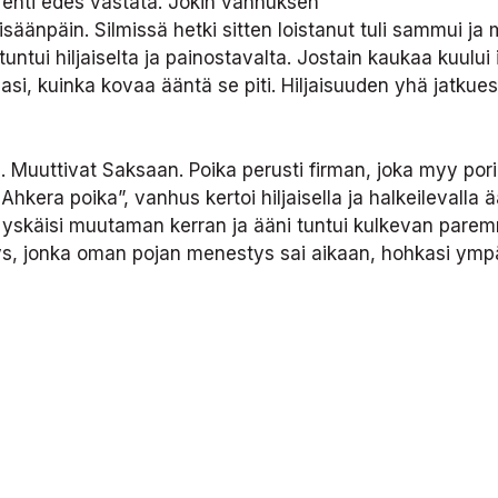
s ehti edes vastata. Jokin vanhuksen
äänpäin. Silmissä hetki sitten loistanut tuli sammui ja m
untui hiljaiselta ja painostavalta. Jostain kaukaa kuulu
asi, kuinka kovaa ääntä se piti. Hiljaisuuden yhä jatkue
 Muuttivat Saksaan. Poika perusti firman, joka myy por
era poika”, vanhus kertoi hiljaisella ja halkeilevalla ää
 yskäisi muutaman kerran ja ääni tuntui kulkevan parem
eys, jonka oman pojan menestys sai aikaan, hohkasi ymp
mään vuoteen?” hoitaja kysyi.
in niin paljon kiirettä, pitää hoitaa kirjanpito ja nähdä
västi peitellä niitä. Hoitaja ei tiennyt, mitä sanoa eikä m
un, jääneet suuhun pyörimään, eikä yksikään olisi tullut
sai lopulta koottua klrjaimetja sanat yhteen. Vanhus tuhah