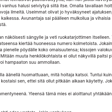
 vanhus halusi selviytyä siitä itse. Omalla tavallaan hoi
hvoja ilmeitä. Useimmat olivat jo hyväksyneet ajatukse
 kaikessa. Avunantaja sai päälleen mulkoilua ja vihaisia 
stä.
an näköisesti sängylle ja veti ruokatarjottimen itsellee
 katseensa kiertää huoneessa numero kolmetoista. Jokaine
ienelle pöydälle koko omaisuutensa; kissojen valokuvat,
 Mitään muuta henkilökohtaista ei ollut näkyvillä paitsi 
auroi hampaaton suu ammollaan.
alla äänellä huomattuaan, mitä hoitaja katsoi. Tuntui kui
kostaisi sen, ettei sitä ollut pitkään aikaan käytetty. J
ämmentyneenä. Yleensä tämä mies ei aloittanut yhtäkään