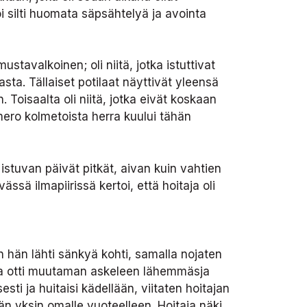
i silti huomata säpsähtelyä ja avointa
stavalkoinen; oli niitä, jotka istuttivat
sta. Tällaiset potilaat näyttivät yleensä
 Toisaalta oli niitä, jotka eivät koskaan
ero kolmetoista herra kuului tähän
istuvan päivät pitkät, aivan kuin vahtien
sä ilmapiirissä kertoi, että hoitaja oli
lin hän lähti sänkyä kohti, samalla nojaten
ja otti muutaman askeleen lähemmäsja
ti ja huitaisi kädellään, viitaten hoitajan
n yksin omalle vuoteelleen. Hoitaja näki,