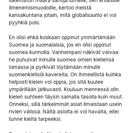
lukematon määrä sanoja lumelle, sen erilaisille
ilmenemismuodoille, kertoo meistä
kansakuntana jotain, mitä globalisaatio ei voi
pyyhkiä pois.
En olisi ehkä koskaan oppinut ymmärtämään
Suomea ja suomalaisia, jos en olisi oppinut
suomea kunnolla. Vanhempani näkivät vaivaa:
he puhuivat minulle suomea omien kieliensä
lomassa ja pyrkivät löytämään minulle
suomenkielisiä kavereita. On ihmeellistä kuinka
helposti kielen voi oppia, jos sitä kuulee
ympärillään jatkuvasti. Kouluun mennessä olin
kielen suhteen täysin samalla tasolla kuin muut.
Onneksi, sillä tärkeimmät asiat ilmaistaan usein
rivien välissä. Näitä asioita ei voi havaita, ellei
tunne kieltä tarpeeksi.