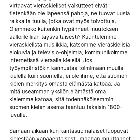
virtaavat vieraskieliset vaikutteet eivät
tietenkään ole läpeensä pahoja, ne tuovat uusia
raikkaita tuulia, jotka ovat myös toivottuja.
Olemmeko kuitenkin hypänneet muutoksen
aalloille liian täysvaltaisesti? Kuuntelemme
vieraskielistä musiikkia, katsomme vieraskielisiä
elokuvia ja televisio-ohjelmia, kommunikoimme
internetissä vieraalla kielellä. Jos
työympäristökin kannustaa toimimaan muulla
kielellä kuin suomella, ei ole ihme, että suomen
kielen merkitys omasta elämästä katoaa. Ja
mitä useamman yksilön elämästä oma
kielemme katoaa, sitä todennäköisemmin
suomen kielen asema taantuu takaisin 1800-
luvulle.
Samaan aikaan kun kantasuomalaiset luopuvat
kielestään vapaaehtoisesti, maahan muuttaneet