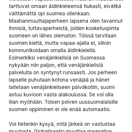
tarttuvat omaan äidinkieleensä tiukasti, eivätkä
välttämättä opi suomea ollenkaan.
Maahanmuuttajaperheen lapsena olen tavannut
ihmisiä, tuttavaperheistä, joiden kosketuspinta
suomeen on lähes olematon. Töissä tarvitaan
suomen kieltä, mutta vapaa-ajalla ei, silloin
kommunikoidaan omalla äidinkielellä.
Esimerkiksi venäjänkielisiä on Suomessa
nykyään niin paljon, että venäjänkielisiä
palveluita on syntynyt runsaasti. Jos perheen
lapselle puhutaan kotona venäjää ja hänet
laitetaan venäjänkieliseen päiväkotiin, suomi
astuu kuvioon vasta alakoulussa. Se voi olla
liian myöhään. Toisen polven uussuomalaisille
suomen oppiminen ei ole enää automaatio.
Voi tietenkin kysyä, mitä järkeä on vastustaa
muutosta. Globalisaatio muuttaa maapalloa