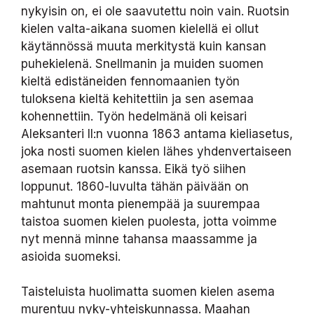
nykyisin on, ei ole saavutettu noin vain. Ruotsin
kielen valta-aikana suomen kielellä ei ollut
käytännössä muuta merkitystä kuin kansan
puhekielenä. Snellmanin ja muiden suomen
kieltä edistäneiden fennomaanien työn
tuloksena kieltä kehitettiin ja sen asemaa
kohennettiin. Työn hedelmänä oli keisari
Aleksanteri II:n vuonna 1863 antama kieliasetus,
joka nosti suomen kielen lähes yhdenvertaiseen
asemaan ruotsin kanssa. Eikä työ siihen
loppunut. 1860-luvulta tähän päivään on
mahtunut monta pienempää ja suurempaa
taistoa suomen kielen puolesta, jotta voimme
nyt mennä minne tahansa maassamme ja
asioida suomeksi.
Taisteluista huolimatta suomen kielen asema
murentuu nyky-yhteiskunnassa. Maahan