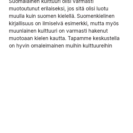
Suomalainen kulttuuri olisi varmasti
muotoutunut erilaiseksi, jos sitä olisi luotu
muulla kuin suomen kielellä. Suomenkielinen
kirjallisuus on ilmiselvä esimerkki, mutta myös
muunlainen kulttuuri on varmasti hakenut
muotoaan kielen kautta. Tapamme keskustella
on hyvin omaleimainen muihin kulttuureihin
nähden. Kieli kertoo paljon siitä, minkälainen
yhteiskuntamme on. Suomessa ihmisten
varallisuuserot ovat pitkään olleet suhteellisen
pieniä ja yhteiskunnasta on pyritty rakentamaan
mahdollisimman tasa-arvoinen. Siksi
keskustelun kieli on erilainen verrattuna
esimerkiksi Englantiin, jossa kieli kantelee heti
keskustelijan yhteiskuntaluokan.
Suomen kielen aseman hiipuminen kertoo
jonkinlaisesta kriisistä. Jos suomen kieli on