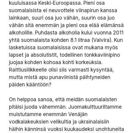
kuuluisassa Keski-Euroopassa. Pieni osa
suomalaisista ei neuvottele viinapirun kanssa
lainkaan, suuri osa juo vähän, suurin osa juo
vähän sitä enemmän ja pieni osa elää elämänsä
alkoholille. Puhdasta alkoholia kului vuonna 2011
yhtä suomalaista kohden 8.1 litraa (Valvira). Kun
lasketuissa suomalaisissa ovat mukana myös
lapset ja absolutistit, todellinen tonkkaviinipino
juojaa kohden kohoaa kohti korkeuksia.
Raittiusliikkeelle olisi siis varmasti kysyntää,
mutta mistä apu punaviinistä päihtyneiden
päiden kääntöön?
On helppoa sanoa, että meidän suomalaisten
pitäisi juoda vähemmän. Juomakulttuuriltamme
muistutamme enemmän Venäjän
vodkalakeuksien velikultia ja ukrainalaisiin
häihin känninsä vuoksi kuukaudeksi unohtuneita