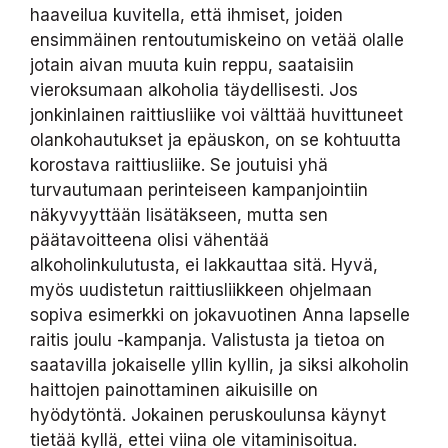
haaveilua kuvitella, että ihmiset, joiden
ensimmäinen rentoutumiskeino on vetää olalle
jotain aivan muuta kuin reppu, saataisiin
vieroksumaan alkoholia täydellisesti. Jos
jonkinlainen raittiusliike voi välttää huvittuneet
olankohautukset ja epäuskon, on se kohtuutta
korostava raittiusliike. Se joutuisi yhä
turvautumaan perinteiseen kampanjointiin
näkyvyyttään lisätäkseen, mutta sen
päätavoitteena olisi vähentää
alkoholinkulutusta, ei lakkauttaa sitä. Hyvä,
myös uudistetun raittiusliikkeen ohjelmaan
sopiva esimerkki on jokavuotinen Anna lapselle
raitis joulu -kampanja. Valistusta ja tietoa on
saatavilla jokaiselle yllin kyllin, ja siksi alkoholin
haittojen painottaminen aikuisille on
hyödytöntä. Jokainen peruskoulunsa käynyt
tietää kyllä, ettei viina ole vitaminisoitua.