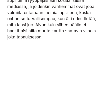
sopii omia ryyppäjäisiään sosiaalisessa
mediassa, ja joidenkin vanhemmat ovat jopa
valmiita ostamaan juomia lapsilleen, koska
onhan se turvallisempaa, kun äiti edes tietää,
mitä lapsi juo. Aivan kuin siihen päälle ei
hankittaisi niitä muuta kautta saatavia viinoja
joka tapauksessa.
Raittiusliike tarvitsisi ehdottomasti valtion apua
ja tukea, mutta niitä tuskin heruisi kuin näön
vuoksi. Alko on valtion monopoli, ja tätä
käytäntöä perustellaan sillä, että suomalaisten
juomista on saatava vähennettyä. Kun
juomiseen käytetty raha menee valtion
kassaan, sillä voidaan kustantaa
valistuskampanjoita ja muuta mukavaa. Kaunis
ajatus. Voisikohan joku selittää, miksi samaan
aikaan niin ikään valtionyhtiön statuksella