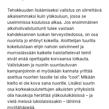
Tehokkuuden lisäämiseksi valistus on siirrettävä
aikaisemmaksi kuin yläkouluun, jossa se
useimmissa kouluissa alkaa. Jos ensimmäinen
alkoholivalistustunti tulee vastaan
kahdeksannen luokan terveystiedossa, on osa
nuorista jo ehtinyt kokeilla. Aloittelijan tuurilla
kokeiluistaan ehjin nahoin selvinneet ja
murrosiässään kaikelle haistattelevat teinit
eivät enää opettajalle korvaansa lotkauta.
Valistuksen ja nuoriin suuntautuvan
kampanjoinnin ei myöskään kannata yrittää
asettua nuorten tasolle tai olla ”cool”. Mikään
kielto ei ole kova sana nuorille. Lisäksi suurin
osa korkeakoulutettujen aikuisten yrityksistä
olla hauskoja herättää yläkouluikäisissä – ja
vielä meissä lukiolaisissakin – lähinnä
myötähäpeää.