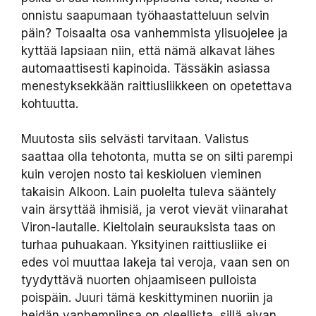
onnistu saapumaan työhaastatteluun selvin
päin? Toisaalta osa vanhemmista ylisuojelee ja
kyttää lapsiaan niin, että nämä alkavat lähes
automaattisesti kapinoida. Tässäkin asiassa
menestyksekkään raittiusliikkeen on opetettava
kohtuutta.
Muutosta siis selvästi tarvitaan. Valistus
saattaa olla tehotonta, mutta se on silti parempi
kuin verojen nosto tai keskioluen vieminen
takaisin Alkoon. Lain puolelta tuleva sääntely
vain ärsyttää ihmisiä, ja verot vievät viinarahat
Viron-lautalle. Kieltolain seurauksista taas on
turhaa puhuakaan. Yksityinen raittiusliike ei
edes voi muuttaa lakeja tai veroja, vaan sen on
tyydyttävä nuorten ohjaamiseen pulloista
poispäin. Juuri tämä keskittyminen nuoriin ja
heidän vanhempiinsa on oleellista, sillä aivan