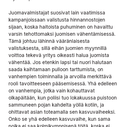
Juomavalmistajat suosivat lain vaatimissa
kampanjoissaan valistusta hinnannostojen
sijaan, koska haitoista puhuminen on havaittu
varsin tehottomaksi juomisen vähentämisessä.
Tämä johtuu lähinnä vääränlaisesta
valistuksesta, sillä eihän juomien myynnillä
voittoa tekevä yritys oikeasti halua juomista
vähentää. Jos etenkin lapsi tai nuori halutaan
saada kaihtamaan pulloon tarttumista, on
vanhempien toiminnalla ja arvoilla merkittävä
rooli tavoitteeseen pääsemisessä. Yhä edelleen
on vanhempia, jotka vain kohauttavat
olkapäitään, kun poliisi tuo lokakuussa puistoon
sammuneen pojan kahdelta yöllä kotiin, ja
ohittavat asian toteamalla sen kasvuvaiheeksi.
Onko se yhä edelleen kasvuvaihe, kun sama
poika ei saa kolmikymppisenä töitä, koska ei