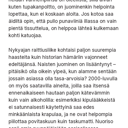
kuten tupakanpoltto, on juominenkin helpointa
lopettaa, kun ei koskaan aloita. Jos kotoa saa
äidiltä opin, että pullo punaviiniä illassa on vain
pientä tissuttelua, on helppoa lähteä kulkemaan
kohti katuojaa.
Nykyajan raittiusliike kohtaisi paljon suurempia
haasteita kuin historian hämäriin vajonneet
edeltäjänsä. Naisten juominen on lisääntynyt –
pitäisikö olla oikein ylpeä, kun alamme sentään
jossain asiassa olla tasa-arvoisia? 2000-luvulla
on myös saatavilla aineita, joilla saa itsensä
ennenaikaiseen hautaan paljon kätevämmin
kuin vain alkoholilla: esimerkiksi kipulääkkeistä
ei satunnaisesti käytettyinä saa edes
minkäänlaista krapulaa, ja ne ovat helpompia
piilottaa povitaskuun kuin taskumatti. Nuoriso