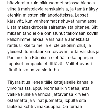
häävieraita kuin pikkusormet sojossa hienoja
viinejä maistelevia ranskalaisia, ja tämä näkyy
etenkin miesten eliniänodotteissa. Lapset
kärsivät, kun vanhemmat riehuvat humalassa.
Lista maksakirroosia sairastavista pitenee. Silti
mikään taho ei ole onnistunut takomaan koviin
kalloihimme järkeä. Varsinaisia äänekkäitä
raittiusliikkeitä meillä ei ole aikoihin ollut, ja
yleisesti tunnutaankin toivovan, että valistus ja
Panimoliiton Kännissä olet ääliö -kampanjan
tapaiset tempaukset riittävät. Valitettavasti
tämä toivo on varsin turha.
Täysraittius lienee tälle katajaiselle kansalle
ylivoimaista. Eppu Normaalikin tietää, että
vaikka kuinka vannoisi jättävänsä kirveen
ostamatta ja viinat juomatta, lopulta sitä
laukkaa kohti viinakauppaa. On turhaa