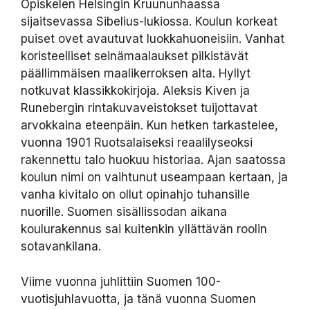
Opiskelen Helsingin Kruununhaassa
sijaitsevassa Sibelius-lukiossa. Koulun korkeat
puiset ovet avautuvat luokkahuoneisiin. Vanhat
koristeelliset seinämaalaukset pilkistävät
päällimmäisen maalikerroksen alta. Hyllyt
notkuvat klassikkokirjoja. Aleksis Kiven ja
Runebergin rintakuvaveistokset tuijottavat
arvokkaina eteenpäin. Kun hetken tarkastelee,
vuonna 1901 Ruotsalaiseksi reaalilyseoksi
rakennettu talo huokuu historiaa. Ajan saatossa
koulun nimi on vaihtunut useampaan kertaan, ja
vanha kivitalo on ollut opinahjo tuhansille
nuorille. Suomen sisällissodan aikana
koulurakennus sai kuitenkin yllättävän roolin
sotavankilana.
Viime vuonna juhlittiin Suomen 100-
vuotisjuhlavuotta, ja tänä vuonna Suomen