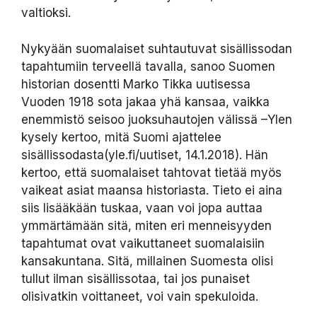
valtioksi.
Nykyään suomalaiset suhtautuvat sisällissodan
tapahtumiin terveellä tavalla, sanoo Suomen
historian dosentti Marko Tikka uutisessa
Vuoden 1918 sota jakaa yhä kansaa, vaikka
enemmistö seisoo juoksuhautojen välissä –Ylen
kysely kertoo, mitä Suomi ajattelee
sisällissodasta(yle.fi/uutiset, 14.1.2018). Hän
kertoo, että suomalaiset tahtovat tietää myös
vaikeat asiat maansa historiasta. Tieto ei aina
siis lisääkään tuskaa, vaan voi jopa auttaa
ymmärtämään sitä, miten eri menneisyyden
tapahtumat ovat vaikuttaneet suomalaisiin
kansakuntana. Sitä, millainen Suomesta olisi
tullut ilman sisällissotaa, tai jos punaiset
olisivatkin voittaneet, voi vain spekuloida.