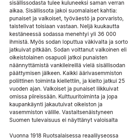
sisällissodasta tulee kuluneeksi saman verran
aikaa. Sisällissota jakoi suomalaiset kahtia:
punaiset ja valkoiset, työväestö ja porvaristo,
taistelivat toisiaan vastaan. Neljä kuukautta
kestäneessä sodassa menehtyi yli 36 000
ihmistä. Myös sodan loputtua väkivalta ja sorto
jatkuivat pitkään. Sodan voittanut valkoinen eli
oikeistolainen osapuoli jatkoi punaisten
näännyttämistä vankileireillä vielä sisällisodan
päättymisen jälkeen. Kaikki äärivasemmiston
poliittinen toiminta kiellettiin, ja kielto jatkui 25
vuoden ajan. Valkoiset ja punaiset liikkuivat
omissa piireissään. Kulttuuritoiminta ja jopa
kaupankäynti jakautuivat oikeiston ja
vasemmiston välille. Vastaitsenäistyneen
Suomen tulevaisuus ei näyttänyt valoisalta
Vuonna 1918 Ruotsalaisessa reaalilyseossa