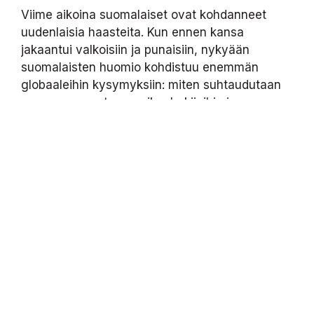
Viime aikoina suomalaiset ovat kohdanneet
uudenlaisia haasteita. Kun ennen kansa
jakaantui valkoisiin ja punaisiin, nykyään
suomalaisten huomio kohdistuu enemmän
globaaleihin kysymyksiin: miten suhtaudutaan
muun muassa turvapaikanhakijoihin ja
maailman poliittisiin tapahtumiin.
Vastakkainasettelun sijaan tulisi löytää keinoja
toimia yhdessä ja kuulla kaikkien osapuolten
näkemyksiä. Myös ilmastonmuutoksen
hidastaminen vaatii yhteen lyöttäytymistä, joka
voi yhdistää niin suomalaisia kuin myös koko
maailmaa yhtenäisemmäksi.
Meillä on Suomessa kuitenkin hyvät olot
verrattuna moniin muihin valtioihin. Puhdasta
luontoa riittää, koulutusmahdollisuudet ja
terveyspalvelut ovat laajat, täällä on turvallista