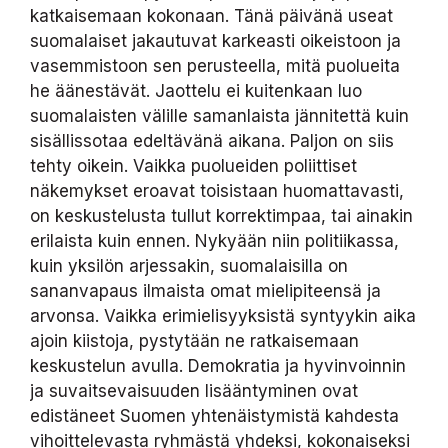
katkaisemaan kokonaan. Tänä päivänä useat
suomalaiset jakautuvat karkeasti oikeistoon ja
vasemmistoon sen perusteella, mitä puolueita
he äänestävät. Jaottelu ei kuitenkaan luo
suomalaisten välille samanlaista jännitettä kuin
sisällissotaa edeltävänä aikana. Paljon on siis
tehty oikein. Vaikka puolueiden poliittiset
näkemykset eroavat toisistaan huomattavasti,
on keskustelusta tullut korrektimpaa, tai ainakin
erilaista kuin ennen. Nykyään niin politiikassa,
kuin yksilön arjessakin, suomalaisilla on
sananvapaus ilmaista omat mielipiteensä ja
arvonsa. Vaikka erimielisyyksistä syntyykin aika
ajoin kiistoja, pystytään ne ratkaisemaan
keskustelun avulla. Demokratia ja hyvinvoinnin
ja suvaitsevaisuuden lisääntyminen ovat
edistäneet Suomen yhtenäistymistä kahdesta
vihoittelevasta ryhmästä yhdeksi, kokonaiseksi