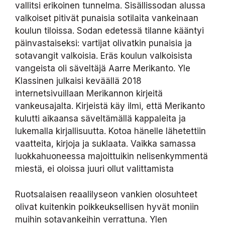
vallitsi erikoinen tunnelma. Sisällissodan alussa
valkoiset pitivät punaisia sotilaita vankeinaan
koulun tiloissa. Sodan edetessä tilanne kääntyi
päinvastaiseksi: vartijat olivatkin punaisia ja
sotavangit valkoisia. Eräs koulun valkoisista
vangeista oli säveltäjä Aarre Merikanto. Yle
Klassinen julkaisi keväällä 2018
internetsivuillaan Merikannon kirjeitä
vankeusajalta. Kirjeistä käy ilmi, että Merikanto
kulutti aikaansa säveltämällä kappaleita ja
lukemalla kirjallisuutta. Kotoa hänelle lähetettiin
vaatteita, kirjoja ja suklaata. Vaikka samassa
luokkahuoneessa majoittuikin nelisenkymmentä
miestä, ei oloissa juuri ollut valittamista
Ruotsalaisen reaalilyseon vankien olosuhteet
olivat kuitenkin poikkeuksellisen hyvät moniin
muihin sotavankeihin verrattuna. Ylen