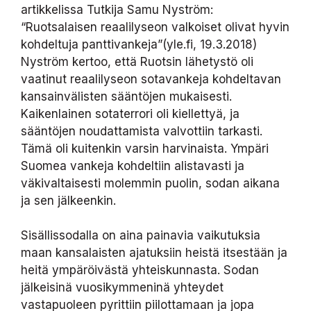
artikkelissa Tutkija Samu Nyström:
“Ruotsalaisen reaalilyseon valkoiset olivat hyvin
kohdeltuja panttivankeja”(yle.fi, 19.3.2018)
Nyström kertoo, että Ruotsin lähetystö oli
vaatinut reaalilyseon sotavankeja kohdeltavan
kansainvälisten sääntöjen mukaisesti.
Kaikenlainen sotaterrori oli kiellettyä, ja
sääntöjen noudattamista valvottiin tarkasti.
Tämä oli kuitenkin varsin harvinaista. Ympäri
Suomea vankeja kohdeltiin alistavasti ja
väkivaltaisesti molemmin puolin, sodan aikana
ja sen jälkeenkin.
Sisällissodalla on aina painavia vaikutuksia
maan kansalaisten ajatuksiin heistä itsestään ja
heitä ympäröivästä yhteiskunnasta. Sodan
jälkeisinä vuosikymmeninä yhteydet
vastapuoleen pyrittiin piilottamaan ja jopa