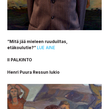
”Mitä jää mieleen ruuduiltas,
etäkoulutie?
”
LUE AINE
II PALKINTO
Henri Puura Ressun lukio