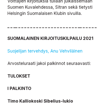
Voittajien kirjoituksia tullaan julkaissemaan
Suomen Kuvalehdessa, Sitran sekä tietysti
Helsingin Suomalaisen Klubin sivuilla.
_ _ __ _ _ _ _ _ _ _ _ _ _ _ _ _ _ _ _ _ _ _ _ __ _
_ _ _ _
SUOMALAINEN KIRJOITUSKILPAILU 2021
Suojelijan tervehdys, Anu Vehviläinen
Arvosteluraati jakoi palkinnot seuraavasti:
TULOKSET
I PALKINTO
Timo Kalliokoski Sibelius-lukio