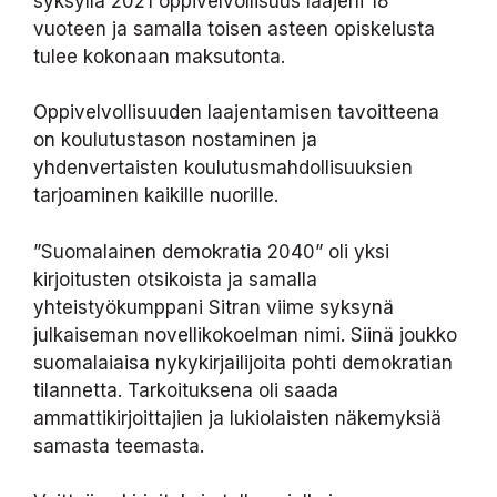
syksyllä 2021 oppivelvollisuus laajeni 18
vuoteen ja samalla toisen asteen opiskelusta
tulee kokonaan maksutonta.
Oppivelvollisuuden laajentamisen tavoitteena
on koulutustason nostaminen ja
yhdenvertaisten koulutusmahdollisuuksien
tarjoaminen kaikille nuorille.
”Suomalainen demokratia 2040” oli yksi
kirjoitusten otsikoista ja samalla
yhteistyökumppani Sitran viime syksynä
julkaiseman novellikokoelman nimi. Siinä joukko
suomalaiaisa nykykirjailijoita pohti demokratian
tilannetta. Tarkoituksena oli saada
ammattikirjoittajien ja lukiolaisten näkemyksiä
samasta teemasta.