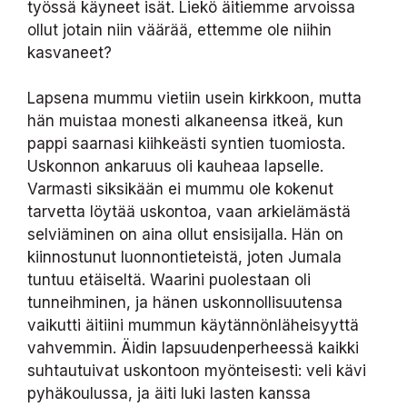
työssä käyneet isät. Liekö äitiemme arvoissa
ollut jotain niin väärää, ettemme ole niihin
kasvaneet?
Lapsena mummu vietiin usein kirkkoon, mutta
hän muistaa monesti alkaneensa itkeä, kun
pappi saarnasi kiihkeästi syntien tuomiosta.
Uskonnon ankaruus oli kauheaa lapselle.
Varmasti siksikään ei mummu ole kokenut
tarvetta löytää uskontoa, vaan arkielämästä
selviäminen on aina ollut ensisijalla. Hän on
kiinnostunut luonnontieteistä, joten Jumala
tuntuu etäiseltä. Waarini puolestaan oli
tunneihminen, ja hänen uskonnollisuutensa
vaikutti äitiini mummun käytännönläheisyyttä
vahvemmin. Äidin lapsuudenperheessä kaikki
suhtautuivat uskontoon myönteisesti: veli kävi
pyhäkoulussa, ja äiti luki lasten kanssa