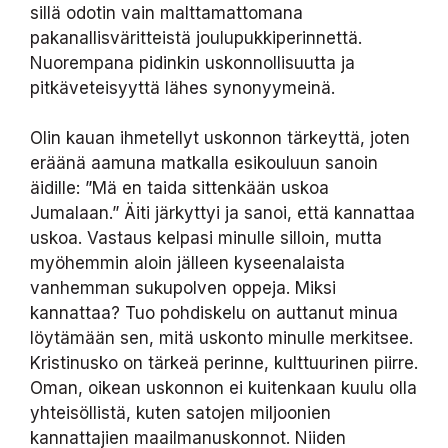
sillä odotin vain malttamattomana
pakanallisväritteistä joulupukkiperinnettä.
Nuorempana pidinkin uskonnollisuutta ja
pitkäveteisyyttä lähes synonyymeinä.
Olin kauan ihmetellyt uskonnon tärkeyttä, joten
eräänä aamuna matkalla esikouluun sanoin
äidille: ”Mä en taida sittenkään uskoa
Jumalaan.” Äiti järkyttyi ja sanoi, että kannattaa
uskoa. Vastaus kelpasi minulle silloin, mutta
myöhemmin aloin jälleen kyseenalaista
vanhemman sukupolven oppeja. Miksi
kannattaa? Tuo pohdiskelu on auttanut minua
löytämään sen, mitä uskonto minulle merkitsee.
Kristinusko on tärkeä perinne, kulttuurinen piirre.
Oman, oikean uskonnon ei kuitenkaan kuulu olla
yhteisöllistä, kuten satojen miljoonien
kannattajien maailmanuskonnot. Niiden