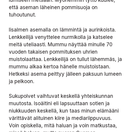
lumiseen metsään. Myöhemmin tyttö kuulee,
että aseman läheinen pommisuoja on
tuhoutunut.
Iisalmen asemalla on lämmintä ja aurinkoista.
Lenkkeilijä venyttelee nurmikolla ja katselee
meitä uteliaasti. Mummu näyttää minulle 70
vuoden takaisen pommituksen uhrien
muistolaattaa. Lenkkeilijä on tullut lähemmäs, ja
mummu alkaa kertoa hänelle muistoistaan.
Hetkeksi asema peittyy jälleen paksuun lumeen
ja pelkoon.
Sukupolvet vaihtuvat keskellä yhteiskunnan
muutosta. Isoäitini eli lapsuuttaan sotien ja
niukkuuden keskellä, kun taas minun elämääni
värittävät alituinen kiire ja mediariippuvuus.
Voin opiskella, mitä haluan ja voin matkustaa,