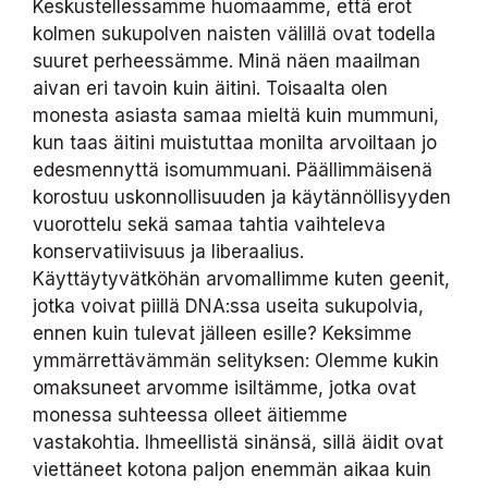
Keskustellessamme huomaamme, että erot
kolmen sukupolven naisten välillä ovat todella
suuret perheessämme. Minä näen maailman
aivan eri tavoin kuin äitini. Toisaalta olen
monesta asiasta samaa mieltä kuin mummuni,
kun taas äitini muistuttaa monilta arvoiltaan jo
edesmennyttä isomummuani. Päällimmäisenä
korostuu uskonnollisuuden ja käytännöllisyyden
vuorottelu sekä samaa tahtia vaihteleva
konservatiivisuus ja liberaalius.
Käyttäytyvätköhän arvomallimme kuten geenit,
jotka voivat piillä DNA:ssa useita sukupolvia,
ennen kuin tulevat jälleen esille? Keksimme
ymmärrettävämmän selityksen: Olemme kukin
omaksuneet arvomme isiltämme, jotka ovat
monessa suhteessa olleet äitiemme
vastakohtia. Ihmeellistä sinänsä, sillä äidit ovat
viettäneet kotona paljon enemmän aikaa kuin