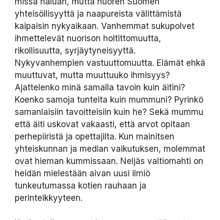
missä haluan, mutta nuoren Suomen
yhteisöllisyyttä ja naapureista välittämistä
kaipaisin nykyaikaan. Vanhemmat sukupolvet
ihmettelevät nuorison holtittomuutta,
rikollisuutta, syrjäytyneisyyttä.
Nykyvanhempien vastuuttomuutta. Elämät ehkä
muuttuvat, mutta muuttuuko ihmisyys?
Ajattelenko minä samalla tavoin kuin äitini?
Koenko samoja tunteita kuin mummuni? Pyrinkö
samanlaisiin tavoitteisiin kuin he? Sekä mummu
että äiti uskovat vakaasti, että arvot opitaan
perhepiiristä ja opettajilta. Kun mainitsen
yhteiskunnan ja median vaikutuksen, molemmat
ovat hieman kummissaan. Neljäs valtiomahti on
heidän mielestään aivan uusi ilmiö
tunkeutumassa kotien rauhaan ja
perinteikkyyteen.