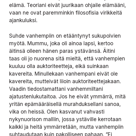
elämä. Teoriani eivät juurikaan ohjaile elämääni,
vaan ne ovat paremminkin filosofisia virikkeitä
ajankuluksi.
Suhde vanhempiin on etääntynyt sukupolvien
myötä. Mummu, joka oli ainoa lapsi, kertoo
äitinsä olleen hänen paras ystävänsä. Äitini
taas oli jo nuorena sitä mieltä, että vanhempien
kuuluu olla auktoriteetteja, eikä suinkaan
kavereita. Minullekaan vanhempani eivät ole
kavereita, mutteivät liioin auktoriteettejakaan.
Vaadin tiedostamattani vanhemmiltani
ajatustenlukutaitoa. Jos he eivät ymmärrä, mitä
yritän epämääräisellä murahduksellani sanoa,
vika on heissä. Olen kasvanut vahvasti
nykynuorison malliin, jossa ystäville kerrotaan
kaikki ja heitä ymmärretään, mutta vanhempiin
suhtaudutaan kuin pakolliseen pahaan. ”Ei