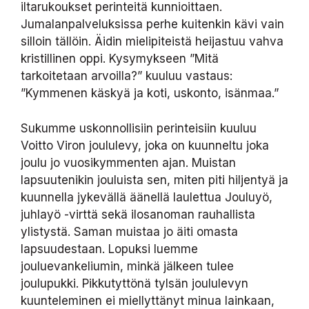
iltarukoukset perinteitä kunnioittaen.
Jumalanpalveluksissa perhe kuitenkin kävi vain
silloin tällöin. Äidin mielipiteistä heijastuu vahva
kristillinen oppi. Kysymykseen ”Mitä
tarkoitetaan arvoilla?” kuuluu vastaus:
”Kymmenen käskyä ja koti, uskonto, isänmaa.”
Sukumme uskonnollisiin perinteisiin kuuluu
Voitto Viron joululevy, joka on kuunneltu joka
joulu jo vuosikymmenten ajan. Muistan
lapsuutenikin jouluista sen, miten piti hiljentyä ja
kuunnella jykevällä äänellä laulettua Jouluyö,
juhlayö -virttä sekä ilosanoman rauhallista
ylistystä. Saman muistaa jo äiti omasta
lapsuudestaan. Lopuksi luemme
jouluevankeliumin, minkä jälkeen tulee
joulupukki. Pikkutyttönä tylsän joululevyn
kuunteleminen ei miellyttänyt minua lainkaan,