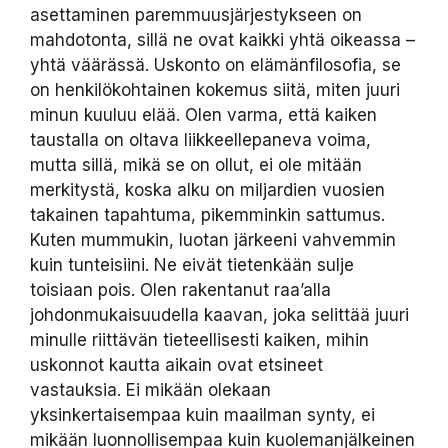
asettaminen paremmuusjärjestykseen on
mahdotonta, sillä ne ovat kaikki yhtä oikeassa –
yhtä väärässä. Uskonto on elämänfilosofia, se
on henkilökohtainen kokemus siitä, miten juuri
minun kuuluu elää. Olen varma, että kaiken
taustalla on oltava liikkeellepaneva voima,
mutta sillä, mikä se on ollut, ei ole mitään
merkitystä, koska alku on miljardien vuosien
takainen tapahtuma, pikemminkin sattumus.
Kuten mummukin, luotan järkeeni vahvemmin
kuin tunteisiini. Ne eivät tietenkään sulje
toisiaan pois. Olen rakentanut raa’alla
johdonmukaisuudella kaavan, joka selittää juuri
minulle riittävän tieteellisesti kaiken, mihin
uskonnot kautta aikain ovat etsineet
vastauksia. Ei mikään olekaan
yksinkertaisempaa kuin maailman synty, ei
mikään luonnollisempaa kuin kuolemanjälkeinen