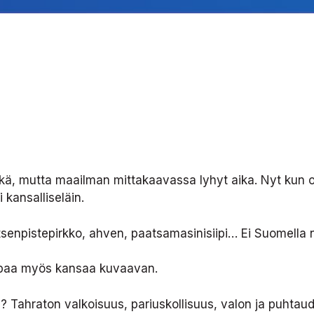
ä, mutta maailman mittakaavassa lyhyt aika. Nyt kun olla
 kansalliseläin.
enpistepirkko, ahven, paatsamasinisiipi… Ei Suomella nä
 tapaa myös kansaa kuvaavan.
n? Tahraton valkoisuus, pariuskollisuus, valon ja puhtau