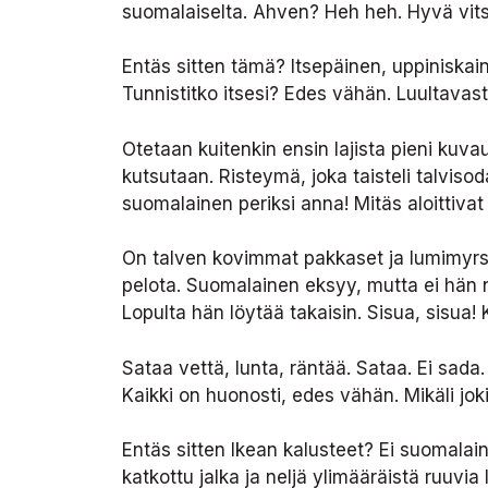
suomalaiselta. Ahven? Heh heh. Hyvä vits
Entäs sitten tämä? Itsepäinen, uppiniska
Tunnistitko itsesi? Edes vähän. Luultavast
Otetaan kuitenkin ensin lajista pieni kuva
kutsutaan. Risteymä, joka taisteli talvis
suomalainen periksi anna! Mitäs aloittiva
On talven kovimmat pakkaset ja lumimyrsk
pelota. Suomalainen eksyy, mutta ei hän 
Lopulta hän löytää takaisin. Sisua, sisua!
Sataa vettä, lunta, räntää. Sataa. Ei sada
Kaikki on huonosti, edes vähän. Mikäli jok
Entäs sitten Ikean kalusteet? Ei suomalai
katkottu jalka ja neljä ylimääräistä ruuvia