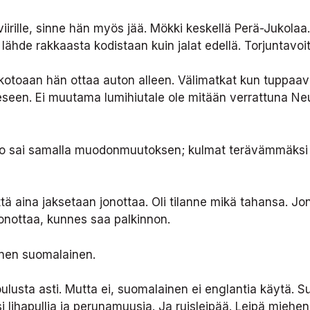
rille, sinne hän myös jää. Mökki keskellä Perä-Jukolaa. 
i lähde rakkaasta kodistaan kuin jalat edellä. Torjuntavoit
kotoaan hän ottaa auton alleen. Välimatkat kun tuppaa
eeseen. Ei muutama lumihiutale ole mitään verrattuna Ne
uto sai samalla muodonmuutoksen; kulmat terävämmäksi j
tä aina jaksetaan jonottaa. Oli tilanne mikä tahansa. Jo
jonottaa, kunnes saa palkinnon.
inen suomalainen.
oulusta asti. Mutta ei, suomalainen ei englantia käytä.
lihapullia ja perunamuusia. Ja ruisleipää. Leipä miehen t