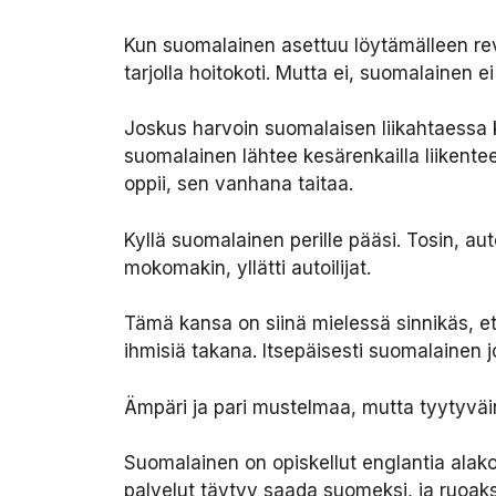
Kun suomalainen asettuu löytämälleen revii
tarjolla hoitokoti. Mutta ei, suomalainen e
Joskus harvoin suomalaisen liikahtaessa 
suomalainen lähtee kesärenkailla liikent
oppii, sen vanhana taitaa.
Kyllä suomalainen perille pääsi. Tosin, a
mokomakin, yllätti autoilijat.
Tämä kansa on siinä mielessä sinnikäs, et
ihmisiä takana. Itsepäisesti suomalainen 
Ämpäri ja pari mustelmaa, mutta tyytyvä
Suomalainen on opiskellut englantia alak
palvelut täytyy saada suomeksi, ja ruoaksi 