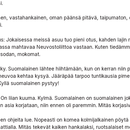
i.
inen, vastahankainen, oman päänsä pitävä, taipumaton, o
i.
us: Jokaisessa meissä asuu tuo pieni otus, kahden lajin 
odassa mahtavaa Neuvostoliittoa vastaan. Kuten tiedämme,
t sodan, mokomat.
y. Suomalainen lähtee hiihtämään, kun on kerran niin pä
neuvoa kehtaa kysyä. Jääräpää tarpoo tuntikausia pimeä
 Kyllä suomalainen pystyy!
. On liian kuuma. Kylmä. Suomalainen on suomalainen joka
in asia korjataan, niin ennen oli paremmin. Mitäs korjas
nen ohjeita lue. Nopeasti on komea kolmijalkainen pöytä
 lattialla. Mitäs tekevät kaiken hankalaksi, ruotsalaiset 