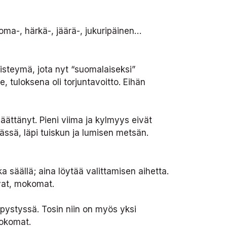
ma-, härkä-, jäärä-, jukuripäinen…
risteymä, jota nyt “suomalaiseksi”
 tuloksena oli torjuntavoitto. Eihän
ättänyt. Pieni viima ja kylmyys eivät
ssä, läpi tuiskun ja lumisen metsän.
 säällä; aina löytää valittamisen aihetta.
ivat, mokomat.
 pystyssä. Tosin niin on myös yksi
mokomat.