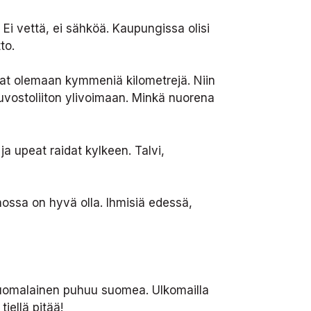
Ei vettä, ei sähköä. Kaupungissa olisi
to.
vat olemaan kymmeniä kilometrejä. Niin
uvostoliiton ylivoimaan. Minkä nuorena
a upeat raidat kylkeen. Talvi,
nossa on hyvä olla. Ihmisiä edessä,
 Suomalainen puhuu suomea. Ulkomailla
iellä pitää!