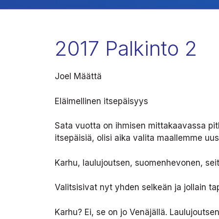
2017 Palkinto 2
Joel Määttä
Eläimellinen itsepäisyys
Sata vuotta on ihmisen mittakaavassa pitk
itsepäisiä, olisi aika valita maallemme uusi
Karhu, laulujoutsen, suomenhevonen, seits
Valitsisivat nyt yhden selkeän ja jollain
Karhu? Ei, se on jo Venäjällä. Laulujoutse