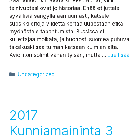
Saat vihdoinkin avata kirjeesi. Hurjat, villit
teinivuotesi ovat jo historiaa. Enää et juttele
syvällisiä sängyllä aamuun asti, katsele
suosikkileffoja viidettä kertaa uudestaan etkä
myöhästele tapahtumista. Bussissa ei
kuljettajaa moikata, ja huonosti suomea puhuva
taksikuski saa tuiman katseen kulmien alta.
Avioliiton solmit vähän tylsän, mutta ...
Lue lisää
Kategoriat
Uncategorized
2017
Kunniamaininta 3