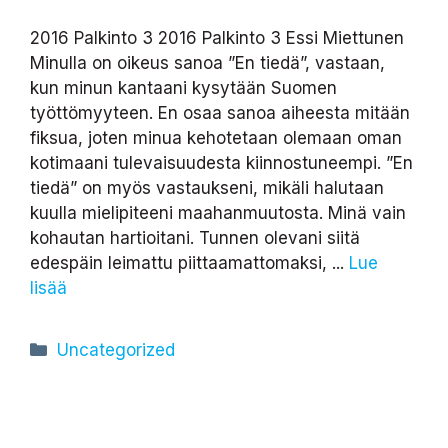
2016 Palkinto 3 2016 Palkinto 3 Essi Miettunen
Minulla on oikeus sanoa ”En tiedä”, vastaan,
kun minun kantaani kysytään Suomen
työttömyyteen. En osaa sanoa aiheesta mitään
fiksua, joten minua kehotetaan olemaan oman
kotimaani tulevaisuudesta kiinnostuneempi. ”En
tiedä” on myös vastaukseni, mikäli halutaan
kuulla mielipiteeni maahanmuutosta. Minä vain
kohautan hartioitani. Tunnen olevani siitä
edespäin leimattu piittaamattomaksi, ...
Lue
lisää
Kategoriat
Uncategorized