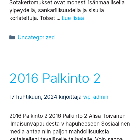
Sotakertomukset ovat monesti isänmaallisella
ylpeydellä, sankarillisuudella ja sisulla
koristeltuja. Toiset ...
Lue lisää
Kategoriat
Uncategorized
2016 Palkinto 2
17 huhtikuun, 2024
kirjoittaja
wp_admin
2016 Palkinto 2 2016 Palkinto 2 Alisa Toivanen
Ilmaisunvapaudesta vihapuheeseen Sosiaalinen
media antaa niin paljon mahdollisuuksia
kaltaiselleni tavalliselle tallaajalle. Voin sanoa