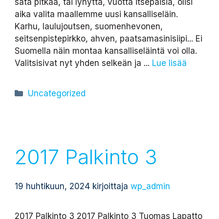
sata pitkää, tai lyhyttä, vuotta itsepäisiä, olisi
aika valita maallemme uusi kansalliseläin.
Karhu, laulujoutsen, suomenhevonen,
seitsenpistepirkko, ahven, paatsamasinisiipi... Ei
Suomella näin montaa kansalliseläintä voi olla.
Valitsisivat nyt yhden selkeän ja ...
Lue lisää
Kategoriat
Uncategorized
2017 Palkinto 3
19 huhtikuun, 2024
kirjoittaja
wp_admin
2017 Palkinto 3 2017 Palkinto 3 Tuomas Lapatto