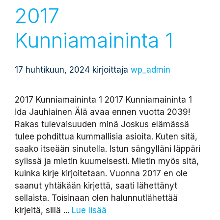
2017
Kunniamaininta 1
17 huhtikuun, 2024
kirjoittaja
wp_admin
2017 Kunniamaininta 1 2017 Kunniamaininta 1
ida Jauhiainen Älä avaa ennen vuotta 2039!
Rakas tulevaisuuden minä Joskus elämässä
tulee pohdittua kummallisia asioita. Kuten sitä,
saako itseään sinutella. Istun sängylläni läppäri
sylissä ja mietin kuumeisesti. Mietin myös sitä,
kuinka kirje kirjoitetaan. Vuonna 2017 en ole
saanut yhtäkään kirjettä, saati lähettänyt
sellaista. Toisinaan olen halunnutlähettää
kirjeitä, sillä ...
Lue lisää