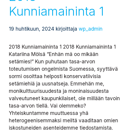
Kunniamaininta 1
19 huhtikuun, 2024
kirjoittaja
wp_admin
2018 Kunniamaininta 1 2018 Kunniamaininta 1
Katariina Mölsä ”Enhän mä oo mikään
setämies!” Kun puhutaan tasa-arvon
toteutumisen ongelmista Suomessa, syyttävä
sormi osoittaa helposti konservatiivisia
setämiehiä ja uusnatseja. Emmehän me,
monikulttuurisuudesta ja moninaisuudesta
valveutuneet kaupunkilaiset, ole millään tavoin
tasa-arvon tiellä. Vai olemmeko?
Yhteiskuntamme muuttuessa yhä
heterogeenisemmaksi meiltä vaaditaan omien
iskostuneiden asenteidemme tiedostamista.