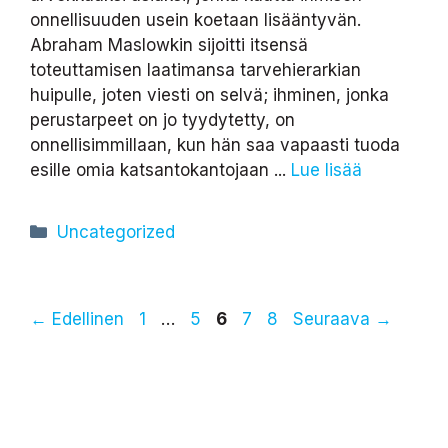
onnellisuuden usein koetaan lisääntyvän.
Abraham Maslowkin sijoitti itsensä
toteuttamisen laatimansa tarvehierarkian
huipulle, joten viesti on selvä; ihminen, jonka
perustarpeet on jo tyydytetty, on
onnellisimmillaan, kun hän saa vapaasti tuoda
esille omia katsantokantojaan ...
Lue lisää
Kategoriat
Uncategorized
Sivu
Sivu
Sivu
Sivu
Sivu
←
Edellinen
1
…
5
6
7
8
Seuraava
→