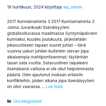
19 huhtikuun, 2024
kirjoittaja
wp_admin
2017 Kunniamaininta 3 2017 Kunniamaininta 3
Jonna Juvankoski Itsenäisyyteni
globalisoituvassa maailmassa Syntymäpäivieni
kunniaksi, kuudes joulukuuta, järjestetään
jokavuotiseen tapaan suuret juhlat – tänä
vuonna uskon juhlien kuitenkin olevan jopa
aikaisempia mahtipontisemmat; täytänhän
tasan sata vuotta. Satavuotinen taipaleeni
itsenäisenä valtiona ei ole ollut helpoimmasta
päästä. Olen ajautunut mukaan erilaisiin
konflikteihin, joiden aikana jopa itsenäisyyteni
on ollut vaarassa. ...
Lue lisää
Kategoriat
Uncategorized