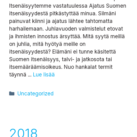
Itsenäisyytemme vastatuulessa Ajatus Suomen
itsenäisyydestä pitkästyttää minua. Silmäni
painuvat kiinni ja ajatus lähtee tahtomatta
harhailemaan. Juhlavuoden valmistelut etovat
ja ihmisten innostus ärsyttää. Mitä syytä meillä
on juhlia, mitä hyötyä meille on
itsenäisyydestä? Elämäni ei tunne käsitettä
Suomen itsenäisyys, talvi- ja jatkosota tai
itsemääräämisoikeus. Nuo hankalat termit
täynnä ...
Lue lisää
Kategoriat
Uncategorized
2018